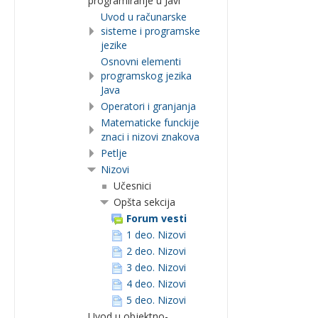
programiranje u Javi
Uvod u računarske
sisteme i programske
jezike
Osnovni elementi
programskog jezika
Java
Operatori i granjanja
Matematicke funckije
znaci i nizovi znakova
Petlje
Nizovi
Učesnici
Opšta sekcija
Forum vesti
1 deo. Nizovi
2 deo. Nizovi
3 deo. Nizovi
4 deo. Nizovi
5 deo. Nizovi
Uvod u objektno-