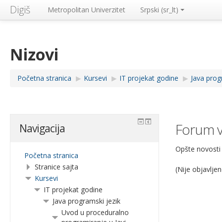
Digiš
Metropolitan Univerzitet
Srpski ‎(sr_lt)‎
Nizovi
Početna stranica
▶︎
Kursevi
▶︎
IT projekat godine
▶︎
Java prog
Forum v
Navigacija
Opšte novosti 
Početna stranica
Stranice sajta
(Nije objavlje
Kursevi
IT projekat godine
Java programski jezik
Uvod u proceduralno