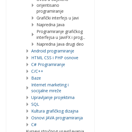
orijentisano
programiranje
Grafički interfejs u Javi
Napredna Java
Programiranje grafičkog
interfejsa u JaviFX i prog...
Napredna Java drugi deo
Android programiranje
HTML CSS i PHP osnove
C# Programiranje
C/C++
Baze
Internet marketing i
socijalne mreže
Upravljanje projektima
SQL
Kultura grafičkog dizajna
Osnovi JAVA programiranja
C#
Kursevi stručnog usavršavanja