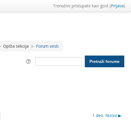
Trenutno pristupate kao gost (
Prijava
)
▶︎
Opšta sekcija
▶︎
Forum vesti
1 deo. Nizovi ▶︎