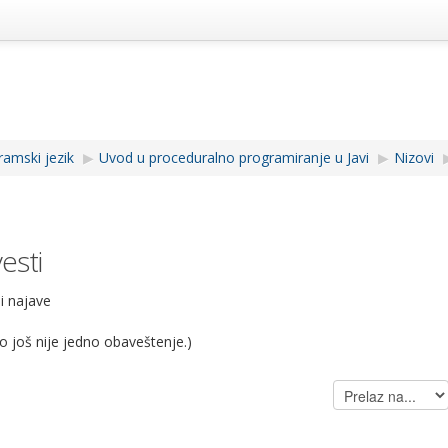
ramski jezik
▶︎
Uvod u proceduralno programiranje u Javi
▶︎
Nizovi
esti
i najave
no još nije jedno obaveštenje.)
Prelaz
na...