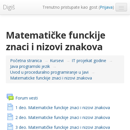
Digiš
Trenutno pristupate kao gost (
Prijava
)
Metropolitan Univerzitet
Srpski ‎(sr_lt)‎
Matematičke funckije
znaci i nizovi znakova
Početna stranica
→
Kursevi
→
IT projekat godine
→
Java programski jezik
→
Uvod u proceduralno programiranje u Javi
→
Matematicke funckije znaci i nizovi znakova
Forum vesti
1 deo. Matematicke funckije znaci i nizovi znakova
2 deo. Matematicke funckije znaci i nizovi znakova
3 deo. Matematičke funckije znaci i nizovi znakova