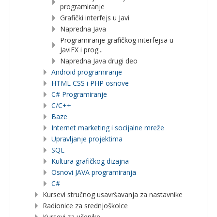
programiranje
Grafički interfejs u Javi
Napredna Java
Programiranje grafičkog interfejsa u
JaviFX i prog...
Napredna Java drugi deo
Android programiranje
HTML CSS i PHP osnove
C# Programiranje
C/C++
Baze
Internet marketing i socijalne mreže
Upravljanje projektima
SQL
Kultura grafičkog dizajna
Osnovi JAVA programiranja
C#
Kursevi stručnog usavršavanja za nastavnike
Radionice za srednjoškolce
Kursevi za učenike