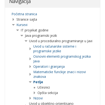
Navigacija
Početna stranica
Stranice sajta
Kursevi
IT projekat godine
Java programski jezik
Uvod u proceduralno programiranje u Javi
Uvod u računarske sisteme i
programske jezike
Osnovni elementi programskog jezika
Java
Operatori i granjanja
Matematicke funckije znaci i nizovi
znakova
Petlje
Učesnici
Opšta sekcija
Nizovi
Uvod u objektno-orijentisano