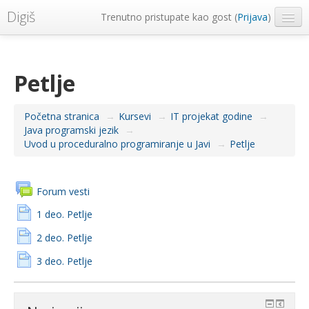
Digiš
Trenutno pristupate kao gost (
Prijava
)
Metropolitan Univerzitet
Srpski ‎(sr_lt)‎
Petlje
Početna stranica
→
Kursevi
→
IT projekat godine
→
Java programski jezik
→
Uvod u proceduralno programiranje u Javi
→
Petlje
Forum vesti
1 deo. Petlje
2 deo. Petlje
3 deo. Petlje