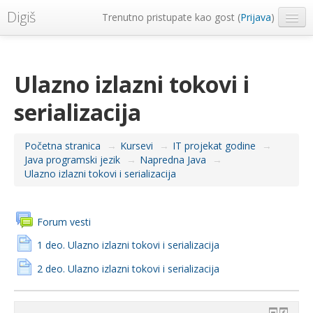
Digiš
Trenutno pristupate kao gost (
Prijava
)
Metropolitan Univerzitet
Srpski ‎(sr_lt)‎
Ulazno izlazni tokovi i
serializacija
Početna stranica
→
Kursevi
→
IT projekat godine
→
Java programski jezik
→
Napredna Java
→
Ulazno izlazni tokovi i serializacija
Forum vesti
1 deo. Ulazno izlazni tokovi i serializacija
2 deo. Ulazno izlazni tokovi i serializacija