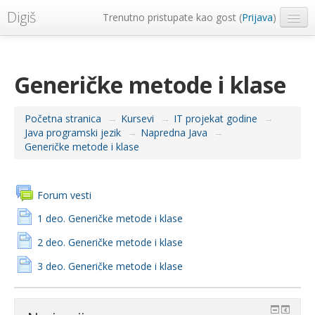
Digiš
Trenutno pristupate kao gost (
Prijava
)
Metropolitan Univerzitet
Srpski ‎(sr_lt)‎
Generičke metode i klase
Početna stranica
→
Kursevi
→
IT projekat godine
→
Java programski jezik
→
Napredna Java
→
Generičke metode i klase
Forum vesti
1 deo. Generičke metode i klase
2 deo. Generičke metode i klase
3 deo. Generičke metode i klase