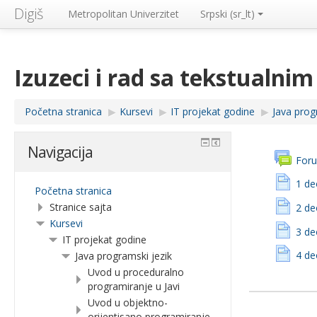
Digiš
Metropolitan Univerzitet
Srpski ‎(sr_lt)‎
Izuzeci i rad sa tekstualn
Početna stranica
▶︎
Kursevi
▶︎
IT projekat godine
▶︎
Java prog
Navigacija
Foru
1 de
Početna stranica
Stranice sajta
2 de
Kursevi
3 de
IT projekat godine
4 de
Java programski jezik
Uvod u proceduralno
programiranje u Javi
Uvod u objektno-
orijentisano programiranje