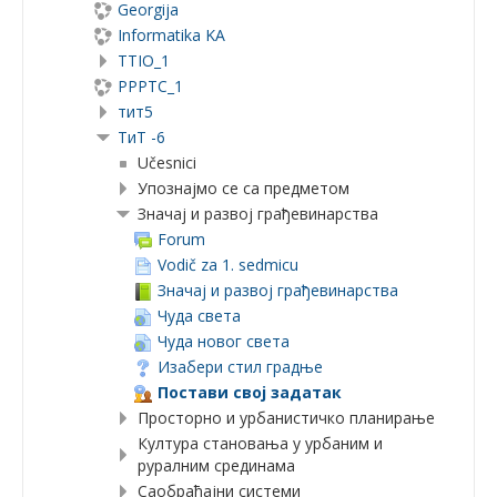
Georgija
Informatika KA
TTIO_1
PPPTC_1
тит5
ТиТ -6
Učesnici
Упознајмо се са предметом
Значај и развој грађевинарства
Forum
Vodič za 1. sedmicu
Значај и развој грађевинарства
Чуда света
Чуда новог света
Изабери стил градње
Постави свој задатак
Просторно и урбанистичко планирање
Култура становања у урбаним и
руралним срединама
Саобраћајни системи