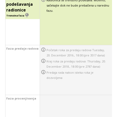
Radionica se trenutno podešava. Molimo,
podešavanja
sačekajte dok ne bude prebačena u narednu
radionice
fazu.
Trenutna faza
Faza predaje radova
Početak roka za predaju radova Tuesday,
20. December 2016., 18:00 (pre 3517 dana)
Kraj roka za predaju radova: Thursday, 20.
December 2018., 18:00 (pre 2787 dana)
Predaja rada nakon isteka roka je
dozvoljena
Faza procenjivanja