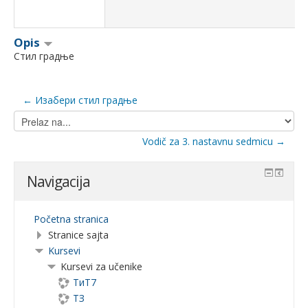
Opis
Стил градње
← Изабери стил градње
Prelaz
na...
Vodič za 3. nastavnu sedmicu →
Navigacija
Početna stranica
Stranice sajta
Kursevi
Kursevi za učenike
ТиТ7
ТЗ