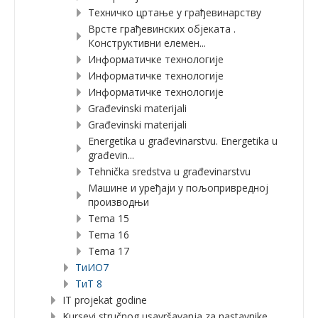
Техничко цртање у грађевинарству
Врсте грађевинских објеката .
Конструктивни елемен...
Информатичке технологије
Информатичке технологије
Информатичке технологије
Građevinski materijali
Građevinski materijali
Energetika u građevinarstvu. Energetika u
građevin...
Tehnička sredstva u građevinarstvu
Машине и уређаји у пољопривредној
производњи
Tema 15
Tema 16
Tema 17
TиИО7
ТиТ 8
IT projekat godine
Kursevi stručnog usavršavanja za nastavnike