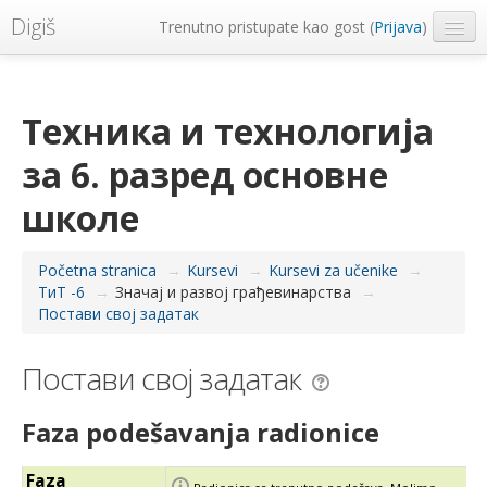
Digiš
Trenutno pristupate kao gost (
Prijava
)
Metropolitan Univerzitet
Srpski ‎(sr_lt)‎
Техника и технологија
за 6. разред основне
школе
Početna stranica
→
Kursevi
→
Kursevi za učenike
→
ТиТ -6
→
Значај и развој грађевинарства
→
Постави свој задатак
Постави свој задатак
Faza podešavanja radionice
Faza