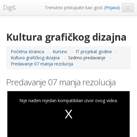
Digiš
Trenutno pristupate kao gost (
Prijava
)
Metropolitan Univerzitet
Srpski ‎(sr_lt)‎
Kultura grafičkog dizajna
Početna stranica
→
Kursevi
→
IT projekat godine
→
Kultura grafičkog dizajna
→
Sedmo predavanje
→
Predavanje 07 manja rezolucija
Predavanje 07 manja rezolucija
This
is
a
Nije nađen nijedan kompatibilan izvor ovog videa.
modal
window.