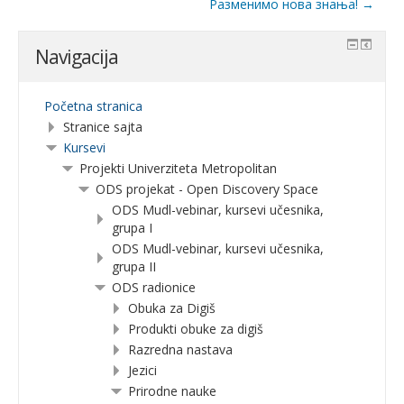
Разменимо нова знања! →
Navigacija
Početna stranica
Stranice sajta
Kursevi
Projekti Univerziteta Metropolitan
ODS projekat - Open Discovery Space
ODS Mudl-vebinar, kursevi učesnika,
grupa I
ODS Mudl-vebinar, kursevi učesnika,
grupa II
ODS radionice
Obuka za Digiš
Produkti obuke za digiš
Razredna nastava
Jezici
Prirodne nauke