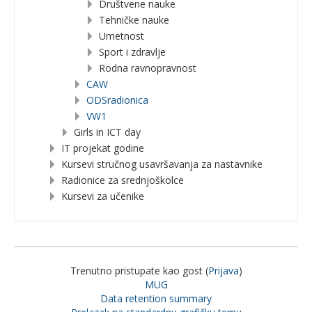
Društvene nauke
Tehničke nauke
Umetnost
Sport i zdravlje
Rodna ravnopravnost
CAW
ODSradionica
VW1
Girls in ICT day
IT projekat godine
Kursevi stručnog usavršavanja za nastavnike
Radionice za srednjoškolce
Kursevi za učenike
Trenutno pristupate kao gost (
Prijava
)
MUG
Data retention summary