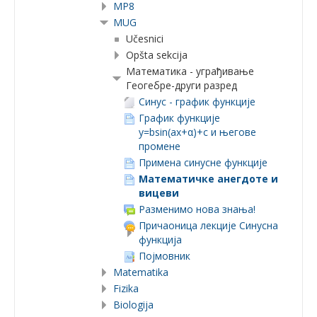
MP8
MUG
Učesnici
Opšta sekcija
Математика - уграђивање
Геогебре-други разред
Синус - график функције
График функције
y=bsin(ax+α)+c и његове
промене
Примена синусне функције
Математичке анегдоте и
вицеви
Разменимо нова знања!
Причаоница лекције Синусна
функција
Појмовник
Matematika
Fizika
Biologija