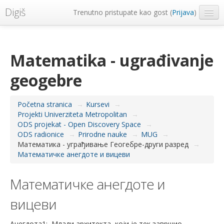
Digiš
Trenutno pristupate kao gost (
Prijava
)
Metropolitan Univerzitet
Srpski ‎(sr_lt)‎
Matematika - ugrađivanje
geogebre
Početna stranica
→
Kursevi
→
Projekti Univerziteta Metropolitan
→
ODS projekat - Open Discovery Space
→
ODS radionice
→
Prirodne nauke
→
MUG
→
Математика - уграђивање Геогебре-други разред
→
Математичке анегдоте и вицеви
Математичке анегдоте и
вицеви
Анегдота1:
Млади архитекта, који је тек завршио