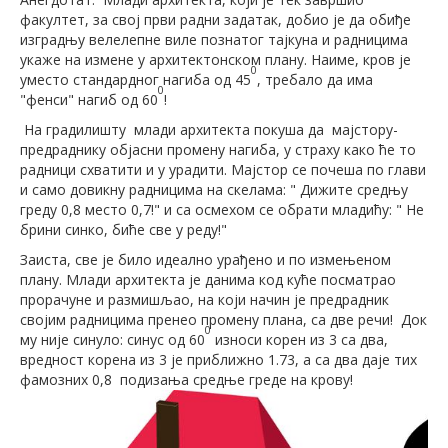
факултет, за свој први радни задатак, добио је да обиђе
изградњу велелепне виле познатог тајкуна и радницима
укаже на измене у архитектонском плану. Наиме, кров је
0
уместо стандардног нагиба од 45
, требало да има
0
"фенси" нагиб од 60
!
На градилишту млади архитекта покуша да мајстору-
предраднику објасни промену нагиба, у страху како ће то
радници схватити и у урадити. Мајстор се почеша по глави
и само довикну радницима на скелама: " Дижите средњу
греду 0,8 место 0,7!" и са осмехом се обрати младићу: " Не
брини синко, биће све у реду!"
Заиста, све је било идеално урађено и по измењеном
плану. Млади архитекта је данима код куће посматрао
прорачуне и размишљао, на који начин је предрадник
својим радницима пренео промену плана, са две речи! Док
0
му није синуло: синус од 60
износи корен из 3 са два,
вредност корена из 3 је приближно 1.73, а са два даје тих
фамозних 0,8 подизања средње греде на крову!