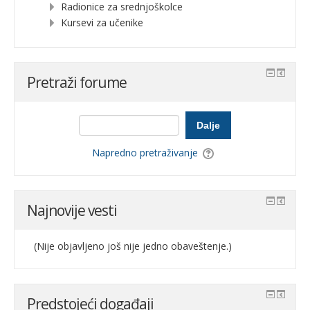
Radionice za srednjoškolce
Kursevi za učenike
Pretraži forume
Dalje
Napredno pretraživanje
Najnovije vesti
(Nije objavljeno još nije jedno obaveštenje.)
Predstojeći događaji