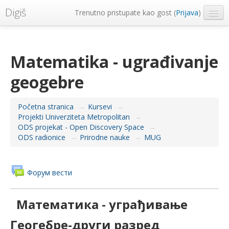
Digiš
Trenutno pristupate kao gost (
Prijava
)
Metropolitan Univerzitet
Srpski ‎(sr_lt)‎
Matematika - ugrađivanje
geogebre
Početna stranica
→
Kursevi
→
Projekti Univerziteta Metropolitan
→
ODS projekat - Open Discovery Space
→
ODS radionice
→
Prirodne nauke
→
MUG
Форум вести
Математика - уграђивање
Геогебре-други разред