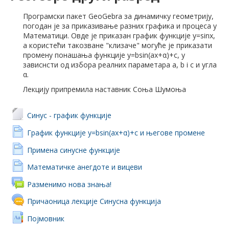
Програмски пакет GeoGebra за динамичку геометрију,
погодан је за приказивање разних графика и процеса у
Математици. Овде је приказан график функције y=sinx,
а користећи такозване "клизаче" могуће је приказати
промену понашања функције y=bsin(ax+α)+c, у
зависнсти од избора реалних параметара a, b i c и угла
α.
Лекцију припремила наставник Соња Шумоња
Синус - график функције
График функције y=bsin(ax+α)+c и његове промене
Примена синусне функције
Математичке анегдоте и вицеви
Разменимо нова знања!
Причаоница лекције Синусна функција
Појмовник