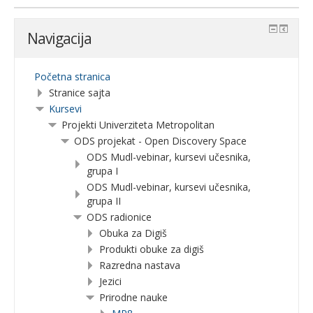
Navigacija
Početna stranica
Stranice sajta
Kursevi
Projekti Univerziteta Metropolitan
ODS projekat - Open Discovery Space
ODS Mudl-vebinar, kursevi učesnika,
grupa I
ODS Mudl-vebinar, kursevi učesnika,
grupa II
ODS radionice
Obuka za Digiš
Produkti obuke za digiš
Razredna nastava
Jezici
Prirodne nauke