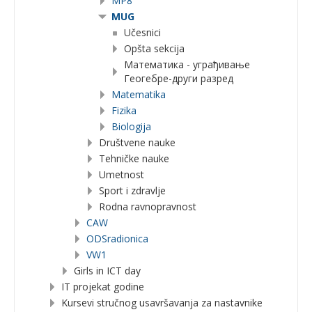
MP8
MUG
Učesnici
Opšta sekcija
Математика - уграђивање
Геогебре-други разред
Matematika
Fizika
Biologija
Društvene nauke
Tehničke nauke
Umetnost
Sport i zdravlje
Rodna ravnopravnost
CAW
ODSradionica
VW1
Girls in ICT day
IT projekat godine
Kursevi stručnog usavršavanja za nastavnike