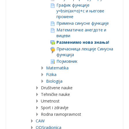
График функције
y=bsin(ax+α)+c и његове
промене
Примена синусне функције
Математичке анегдоте и
вицеви
Разменимо нова знања!
Причаоница лекције Синусна
функција
Појмовник
Matematika
Fizika
Biologija
Društvene nauke
Tehničke nauke
Umetnost
Sport i zdravlje
Rodna ravnopravnost
CAW
ODSradionica