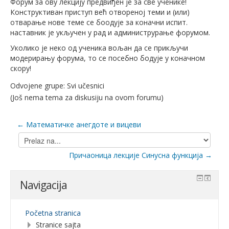
Форум за ову лекцију предвиђен је за све ученике!
Конструктиван приступ већ отвореној теми и (или)
отварање нове теме се боодује за коначни испит.
наставник је укључен у рад и администрурање форумом.
Уколико је неко од ученика вољан да се прикључи
модерирању форума, то се посебно бодује у коначном
скору!
Odvojene grupe: Svi učesnici
(Još nema tema za diskusiju na ovom forumu)
← Математичке анегдоте и вицеви
Prelaz
na...
Причаоница лекције Синусна функција →
Navigacija
Početna stranica
Stranice sajta