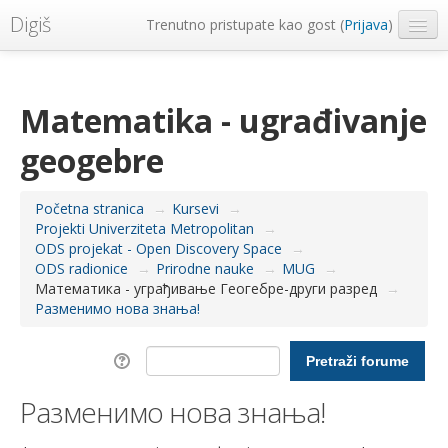
Digiš
Trenutno pristupate kao gost (
Prijava
)
Metropolitan Univerzitet
Srpski ‎(sr_lt)‎
Matematika - ugrađivanje
geogebre
Početna stranica
→
Kursevi
→
Projekti Univerziteta Metropolitan
→
ODS projekat - Open Discovery Space
→
ODS radionice
→
Prirodne nauke
→
MUG
→
Математика - уграђивање Геогебре-други разред
→
Разменимо нова знања!
Разменимо нова знања!