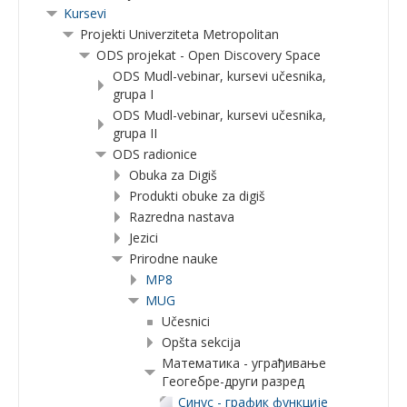
Kursevi
Projekti Univerziteta Metropolitan
ODS projekat - Open Discovery Space
ODS Mudl-vebinar, kursevi učesnika,
grupa I
ODS Mudl-vebinar, kursevi učesnika,
grupa II
ODS radionice
Obuka za Digiš
Produkti obuke za digiš
Razredna nastava
Jezici
Prirodne nauke
MP8
MUG
Učesnici
Opšta sekcija
Математика - уграђивање
Геогебре-други разред
Синус - график функције