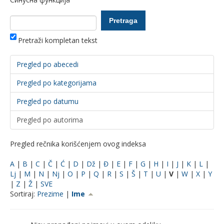
Pretraži kompletan tekst
Pregled po abecedi
Pregled po kategorijama
Pregled po datumu
Pregled po autorima
Pregled rečnika korišćenjem ovog indeksa
A
|
B
|
C
|
Č
|
Ć
|
D
|
Dž
|
Đ
|
E
|
F
|
G
|
H
|
I
|
J
|
K
|
L
|
Lj
|
M
|
N
|
Nj
|
O
|
P
|
Q
|
R
|
S
|
Š
|
T
|
U
|
V
|
W
|
X
|
Y
|
Z
|
Ž
|
SVE
Sortiraj:
Prezime
|
Ime