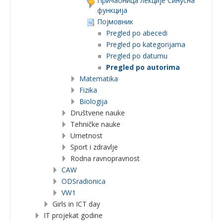
Причаоница лекције Синусна
функција
Појмовник
Pregled po abecedi
Pregled po kategorijama
Pregled po datumu
Pregled po autorima
Matematika
Fizika
Biologija
Društvene nauke
Tehničke nauke
Umetnost
Sport i zdravlje
Rodna ravnopravnost
CAW
ODSradionica
VW1
Girls in ICT day
IT projekat godine