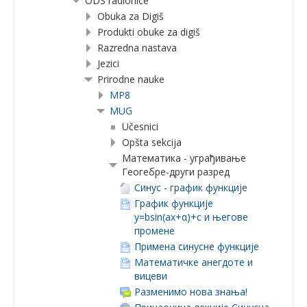
ODS radionice
Obuka za Digiš
Produkti obuke za digiš
Razredna nastava
Jezici
Prirodne nauke
MP8
MUG
Učesnici
Opšta sekcija
Математика - уграђивање
Геогебре-други разред
Синус - график функције
График функције
y=bsin(ax+α)+c и његове
промене
Примена синусне функције
Математичке анегдоте и
вицеви
Разменимо нова знања!