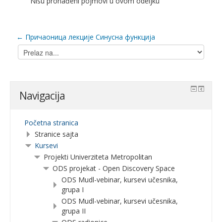
Nisu pronađeni pojmovi u ovom odeljku
← Причаоница лекције Синусна функција
Prelaz
na...
Navigacija
Početna stranica
Stranice sajta
Kursevi
Projekti Univerziteta Metropolitan
ODS projekat - Open Discovery Space
ODS Mudl-vebinar, kursevi učesnika,
grupa I
ODS Mudl-vebinar, kursevi učesnika,
grupa II