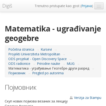
Digiš
Trenutno pristupate kao gost (
Prijava
)
Metropolitan Univerzitet
Srpski ‎(sr_lt)‎
Matematika - ugrađivanje
geogebre
Početna stranica
→
Kursevi
→
Projekti Univerziteta Metropolitan
→
ODS projekat - Open Discovery Space
→
ODS radionice
→
Prirodne nauke
→
MUG
→
Математика - уграђивање Геогебре-други разред
→
Појмовник
→
Pregled po autorima
Појмовник
Verzija za štampu
Скуп нових појмова везаних за лекцију
Синусна функција