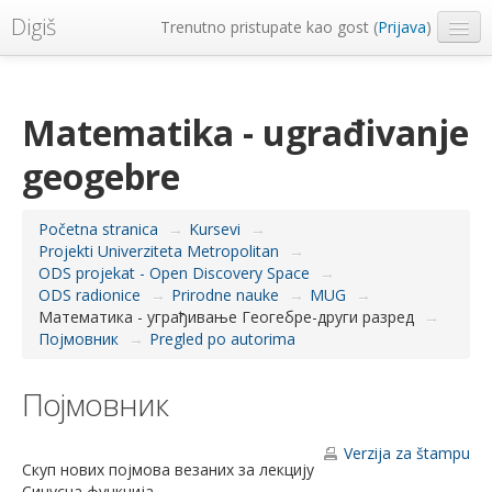
Digiš
Trenutno pristupate kao gost (
Prijava
)
Metropolitan Univerzitet
Srpski ‎(sr_lt)‎
Matematika - ugrađivanje
geogebre
Početna stranica
→
Kursevi
→
Projekti Univerziteta Metropolitan
→
ODS projekat - Open Discovery Space
→
ODS radionice
→
Prirodne nauke
→
MUG
→
Математика - уграђивање Геогебре-други разред
→
Појмовник
→
Pregled po autorima
Појмовник
Verzija za štampu
Скуп нових појмова везаних за лекцију
Синусна функција