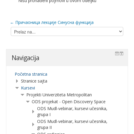
Nisu pronađeni pojmovi u ovom odeljku
← Причаоница лекције Синусна функција
Prelaz
na...
Navigacija
Početna stranica
Stranice sajta
Kursevi
Projekti Univerziteta Metropolitan
ODS projekat - Open Discovery Space
ODS Mudl-vebinar, kursevi učesnika,
grupa I
ODS Mudl-vebinar, kursevi učesnika,
grupa II