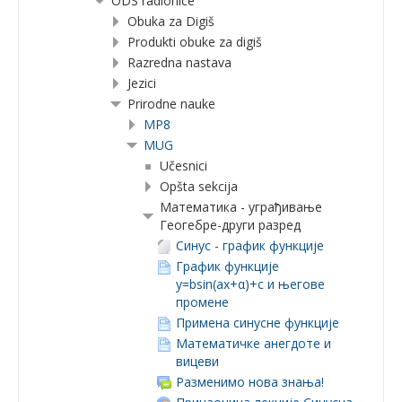
ODS radionice
Obuka za Digiš
Produkti obuke za digiš
Razredna nastava
Jezici
Prirodne nauke
MP8
MUG
Učesnici
Opšta sekcija
Математика - уграђивање
Геогебре-други разред
Синус - график функције
График функције
y=bsin(ax+α)+c и његове
промене
Примена синусне функције
Математичке анегдоте и
вицеви
Разменимо нова знања!