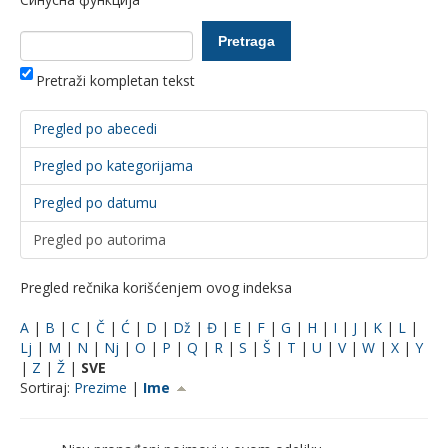
Pretraži kompletan tekst
Pregled po abecedi
Pregled po kategorijama
Pregled po datumu
Pregled po autorima
Pregled rečnika korišćenjem ovog indeksa
A
|
B
|
C
|
Č
|
Ć
|
D
|
Dž
|
Đ
|
E
|
F
|
G
|
H
|
I
|
J
|
K
|
L
|
Lj
|
M
|
N
|
Nj
|
O
|
P
|
Q
|
R
|
S
|
Š
|
T
|
U
|
V
|
W
|
X
|
Y
|
Z
|
Ž
|
SVE
Sortiraj:
Prezime
|
Ime