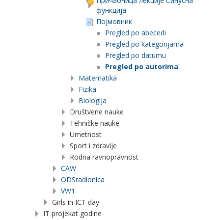
Причаоница лекције Синусна
функција
Појмовник
Pregled po abecedi
Pregled po kategorijama
Pregled po datumu
Pregled po autorima
Matematika
Fizika
Biologija
Društvene nauke
Tehničke nauke
Umetnost
Sport i zdravlje
Rodna ravnopravnost
CAW
ODSradionica
VW1
Girls in ICT day
IT projekat godine