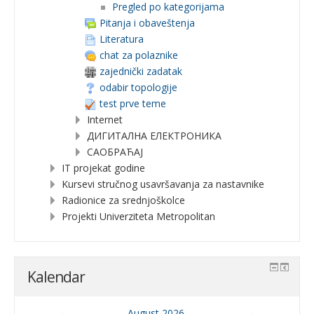
Pregled po kategorijama
Pitanja i obaveštenja
Literatura
chat za polaznike
zajednički zadatak
odabir topologije
test prve teme
Internet
ДИГИТАЛНА ЕЛЕКТРОНИКА
САОБРАЋАЈ
IT projekat godine
Kursevi stručnog usavršavanja za nastavnike
Radionice za srednjoškolce
Projekti Univerziteta Metropolitan
Kalendar
←
August 2026.
→