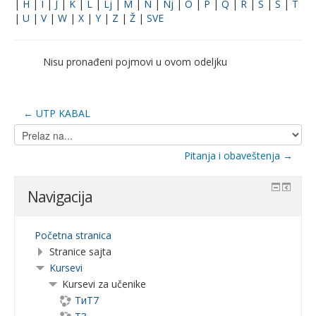
|
H
|
I
|
J
|
K
|
L
|
Lj
|
M
|
N
|
Nj
|
O
|
P
|
Q
|
R
|
S
|
Š
|
T
|
U
|
V
|
W
|
X
|
Y
|
Z
|
Ž
|
SVE
Nisu pronađeni pojmovi u ovom odeljku
← UTP KABAL
Prelaz
na...
Pitanja i obaveštenja →
Navigacija
Početna stranica
Stranice sajta
Kursevi
Kursevi za učenike
ТиТ7