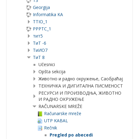
ТЗ
Georgija
Informatika KA
TTIO_1
PPPTC_1
тит5
ТиТ -6
TиИО7
ТиТ 8
Učesnici
Opšta sekcija
Животно и радно окружење, Саобраћај
ТЕХНИЧКА И ДИГИТАЛНА ПИСМЕНОСТ
РЕСУРСИ И ПРОИЗВОДЊА, ЖИВОТНО
И РАДНО ОКРУЖЕЊЕ
RAČUNARSKE MREŽE
Računarske mreže
UTP KABAL
Rečnik
Pregled po abecedi