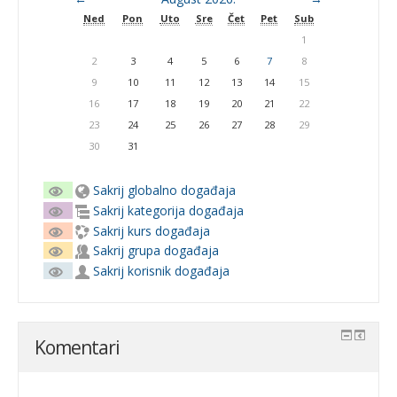
Ned
Pon
Uto
Sre
Čet
Pet
Sub
1
2
3
4
5
6
7
8
9
10
11
12
13
14
15
16
17
18
19
20
21
22
23
24
25
26
27
28
29
30
31
Sakrij globalno događaja
Sakrij kategorija događaja
Sakrij kurs događaja
Sakrij grupa događaja
Sakrij korisnik događaja
Komentari