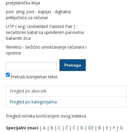
pretplatnička linija
port (eng. port - kapija) - digitalna
priključnica za računar
UTP ( eng. Unshielded Twisted Pair ) -
nezaštićen kabal sa upredenim parovima
bakarnih žica
Wireless - bežično umrežavanje računara i
opreme
Pretraži kompletan tekst
Pregled po abecedi
Pregled po kategorijama
Pregled rečnika korišćenjem ovog indeksa
Specijalni znaci
|
A
|
B
|
C
|
Č
|
Ć
|
D
|
Dž
|
Đ
|
E
|
F
|
G