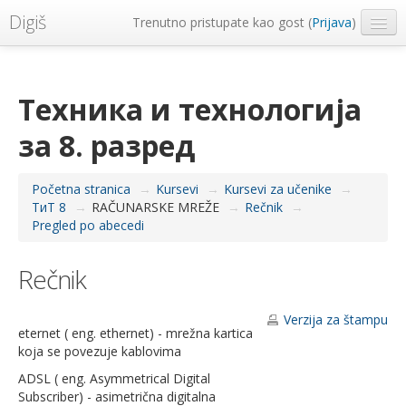
Digiš
Trenutno pristupate kao gost (
Prijava
)
Metropolitan Univerzitet
Srpski ‎(sr_lt)‎
Техника и технологија
за 8. разред
Početna stranica
→
Kursevi
→
Kursevi za učenike
→
ТиТ 8
→
RAČUNARSKE MREŽE
→
Rečnik
→
Pregled po abecedi
Rečnik
Verzija za štampu
eternet ( eng. ethernet) - mrežna kartica
koja se povezuje kablovima
ADSL ( eng. Asymmetrical Digital
Subscriber) - asimetrična digitalna