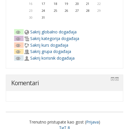
16
17
18
19
20
21
22
23
24
25
26
27
28
29
30
31
Sakrij globalno događaja
Sakrij kategorija događaja
Sakrij kurs događaja
Sakrij grupa događaja
Sakrij korisnik događaja
Komentari
Trenutno pristupate kao gost (
Prijava
)
ТиТ 8