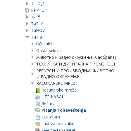
TTIO_1
PPPTC_1
тит5
ТиТ -6
TиИО7
ТиТ 8
Učesnici
Opšta sekcija
Животно и радно окружење, Саобраћај
ТЕХНИЧКА И ДИГИТАЛНА ПИСМЕНОСТ
РЕСУРСИ И ПРОИЗВОДЊА, ЖИВОТНО
И РАДНО ОКРУЖЕЊЕ
RAČUNARSKE MREŽE
Računarske mreže
UTP KABAL
Rečnik
Pitanja i obaveštenja
Literatura
chat za polaznike
zajednički zadatak