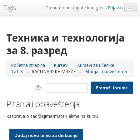
Digiš
Trenutno pristupate kao gost (
Prijava
)
Metropolitan Univerzitet
Srpski ‎(sr_lt)‎
Техника и технологија
за 8. разред
Početna stranica
→
Kursevi
→
Kursevi za učenike
→
ТиТ 8
→
RAČUNARSKE MREŽE
→
Pitanja i obaveštenja
Pitanja i obaveštenja
Rasprava o sadržajima/materijalima na kursu.