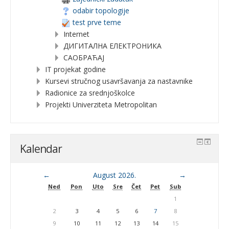
odabir topologije
test prve teme
Internet
ДИГИТАЛНА ЕЛЕКТРОНИКА
САОБРАЋАЈ
IT projekat godine
Kursevi stručnog usavršavanja za nastavnike
Radionice za srednjoškolce
Projekti Univerziteta Metropolitan
Kalendar
←
August 2026.
→
Ned
Pon
Uto
Sre
Čet
Pet
Sub
1
2
3
4
5
6
7
8
9
10
11
12
13
14
15