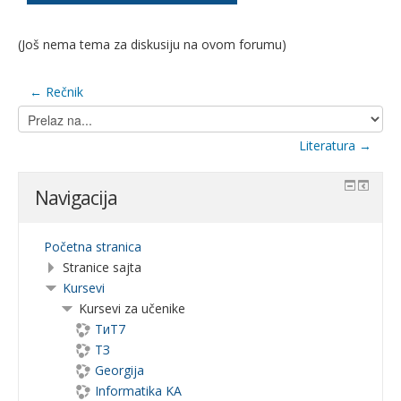
(Još nema tema za diskusiju na ovom forumu)
← Rečnik
Prelaz
na...
Literatura →
Navigacija
Početna stranica
Stranice sajta
Kursevi
Kursevi za učenike
ТиТ7
ТЗ
Georgija
Informatika KA