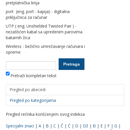
pretplatnička linija
port (eng. port - kapija) - digitalna
priključnica za računar
UTP ( eng. Unshielded Twisted Pair ) -
nezaštićen kabal sa upredenim parovima
bakarnih žica
Wireless - bežično umrežavanje računara i
opreme
Pretraži kompletan tekst
Pregled po abecedi
Pregled po kategorijama
Pregled rečnika korišćenjem ovog indeksa
Specijalni znaci
|
A
|
B
|
C
|
Č
|
Ć
|
D
|
Dž
|
Đ
|
E
|
F
|
G
|