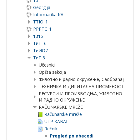
ТЗ
Georgija
Informatika KA
TTIO_1
PPPTC_1
тит5
ТиТ -6
TиИО7
ТиТ 8
Učesnici
Opšta sekcija
Животно и радно окружење, Саобраћај
ТЕХНИЧКА И ДИГИТАЛНА ПИСМЕНОСТ
РЕСУРСИ И ПРОИЗВОДЊА, ЖИВОТНО
И РАДНО ОКРУЖЕЊЕ
RAČUNARSKE MREŽE
Računarske mreže
UTP KABAL
Rečnik
Pregled po abecedi