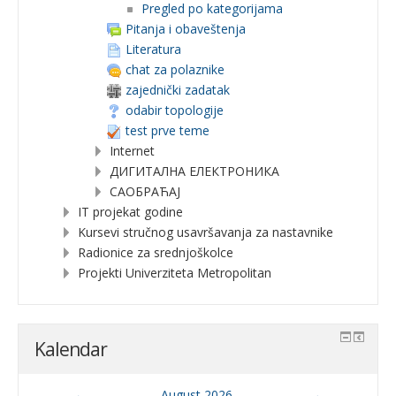
Pregled po kategorijama
Pitanja i obaveštenja
Literatura
chat za polaznike
zajednički zadatak
odabir topologije
test prve teme
Internet
ДИГИТАЛНА ЕЛЕКТРОНИКА
САОБРАЋАЈ
IT projekat godine
Kursevi stručnog usavršavanja za nastavnike
Radionice za srednjoškolce
Projekti Univerziteta Metropolitan
Kalendar
←
August 2026.
→