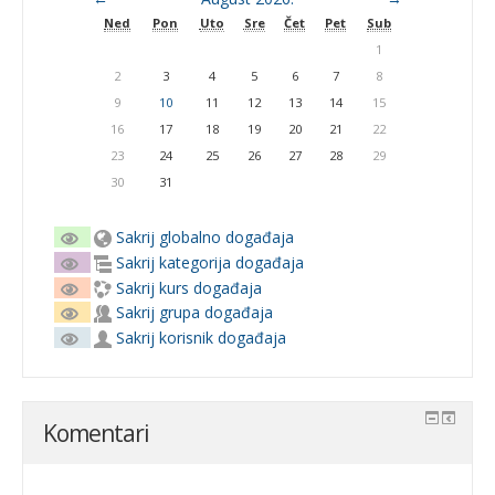
Ned
Pon
Uto
Sre
Čet
Pet
Sub
1
2
3
4
5
6
7
8
9
10
11
12
13
14
15
16
17
18
19
20
21
22
23
24
25
26
27
28
29
30
31
Sakrij globalno događaja
Sakrij kategorija događaja
Sakrij kurs događaja
Sakrij grupa događaja
Sakrij korisnik događaja
Komentari