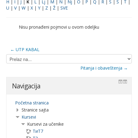
H
|
I
|
J
|
K
|
L
|
Lj
|
M
|
N
|
Nj
|
O
|
P
|
Q
|
R
|
S
|
Š
|
T
|
U
|
V
|
W
|
X
|
Y
|
Z
|
Ž
|
SVE
Nisu pronađeni pojmovi u ovom odeljku
← UTP KABAL
Prelaz
na...
Pitanja i obaveštenja →
Navigacija
Početna stranica
Stranice sajta
Kursevi
Kursevi za učenike
ТиТ7