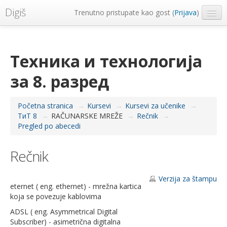
Digiš
Trenutno pristupate kao gost (
Prijava
)
Metropolitan Univerzitet
Srpski ‎(sr_lt)‎
Техника и технологија
за 8. разред
Početna stranica
→
Kursevi
→
Kursevi za učenike
→
ТиТ 8
→
RAČUNARSKE MREŽE
→
Rečnik
→
Pregled po abecedi
Rečnik
Verzija za štampu
eternet ( eng. ethernet) - mrežna kartica
koja se povezuje kablovima
ADSL ( eng. Asymmetrical Digital
Subscriber) - asimetrična digitalna