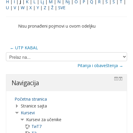
H
|
I
|
J
|
K
|
L
|
Lj
|
M
|
N
|
Nj
|
O
|
P
|
Q
|
R
|
S
|
Š
|
T
|
U
|
V
|
W
|
X
|
Y
|
Z
|
Ž
|
SVE
Nisu pronađeni pojmovi u ovom odeljku
← UTP KABAL
Prelaz
na...
Pitanja i obaveštenja →
Navigacija
Početna stranica
Stranice sajta
Kursevi
Kursevi za učenike
ТиТ7