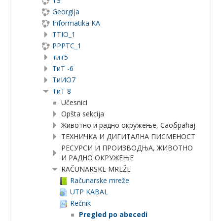
ТЗ
Georgija
Informatika KA
TTIO_1
PPPTC_1
тит5
ТиТ -6
TиИО7
ТиТ 8
Učesnici
Opšta sekcija
Животно и радно окружење, Саобраћај
ТЕХНИЧКА И ДИГИТАЛНА ПИСМЕНОСТ
РЕСУРСИ И ПРОИЗВОДЊА, ЖИВОТНО
И РАДНО ОКРУЖЕЊЕ
RAČUNARSKE MREŽE
Računarske mreže
UTP KABAL
Rečnik
Pregled po abecedi