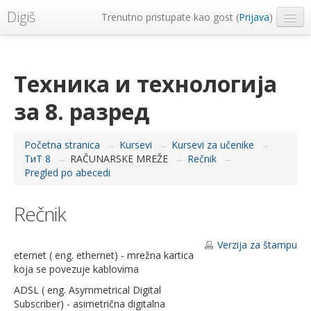
Digiš
Trenutno pristupate kao gost (
Prijava
)
Metropolitan Univerzitet
Srpski ‎(sr_lt)‎
Техника и технологија
за 8. разред
Početna stranica
→
Kursevi
→
Kursevi za učenike
→
ТиТ 8
→
RAČUNARSKE MREŽE
→
Rečnik
→
Pregled po abecedi
Rečnik
Verzija za štampu
eternet ( eng. ethernet) - mrežna kartica
koja se povezuje kablovima
ADSL ( eng. Asymmetrical Digital
Subscriber) - asimetrična digitalna