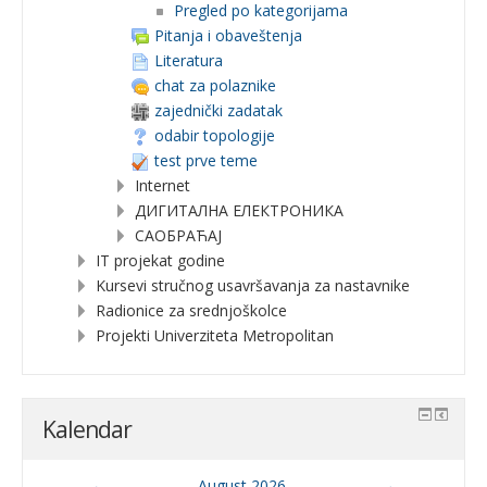
Pregled po kategorijama
Pitanja i obaveštenja
Literatura
chat za polaznike
zajednički zadatak
odabir topologije
test prve teme
Internet
ДИГИТАЛНА ЕЛЕКТРОНИКА
САОБРАЋАЈ
IT projekat godine
Kursevi stručnog usavršavanja za nastavnike
Radionice za srednjoškolce
Projekti Univerziteta Metropolitan
Kalendar
←
August 2026.
→