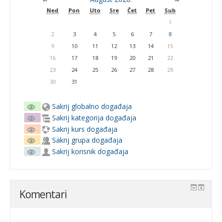
Ned
Pon
Uto
Sre
Čet
Pet
Sub
1
2
3
4
5
6
7
8
9
10
11
12
13
14
15
16
17
18
19
20
21
22
23
24
25
26
27
28
29
30
31
Sakrij globalno događaja
Sakrij kategorija događaja
Sakrij kurs događaja
Sakrij grupa događaja
Sakrij korisnik događaja
Komentari