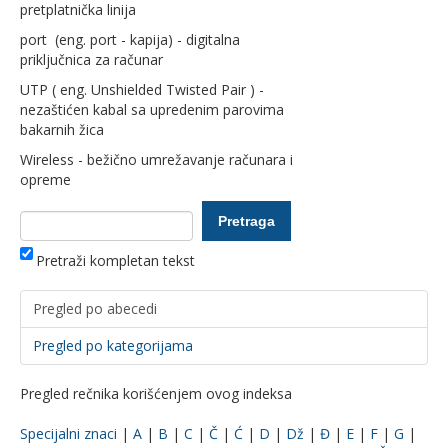
pretplatnička linija
port (eng. port - kapija) - digitalna
priključnica za računar
UTP ( eng. Unshielded Twisted Pair ) -
nezaštićen kabal sa upredenim parovima
bakarnih žica
Wireless - bežično umrežavanje računara i
opreme
Pretraži kompletan tekst
Pregled po abecedi
Pregled po kategorijama
Pregled rečnika korišćenjem ovog indeksa
Specijalni znaci
|
A
|
B
|
C
|
Č
|
Ć
|
D
|
Dž
|
Đ
|
E
|
F
|
G
|