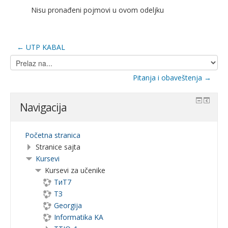
Nisu pronađeni pojmovi u ovom odeljku
← UTP KABAL
Prelaz
na...
Pitanja i obaveštenja →
Navigacija
Početna stranica
Stranice sajta
Kursevi
Kursevi za učenike
ТиТ7
ТЗ
Georgija
Informatika KA