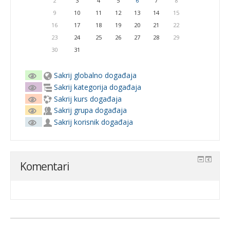
2
3
4
5
6
7
8
9
10
11
12
13
14
15
16
17
18
19
20
21
22
23
24
25
26
27
28
29
30
31
Sakrij globalno događaja
Sakrij kategorija događaja
Sakrij kurs događaja
Sakrij grupa događaja
Sakrij korisnik događaja
Komentari