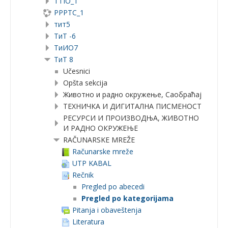
TTIO_1
PPPTC_1
тит5
ТиТ -6
TиИО7
ТиТ 8
Učesnici
Opšta sekcija
Животно и радно окружење, Саобраћај
ТЕХНИЧКА И ДИГИТАЛНА ПИСМЕНОСТ
РЕСУРСИ И ПРОИЗВОДЊА, ЖИВОТНО
И РАДНО ОКРУЖЕЊЕ
RAČUNARSKE MREŽE
Računarske mreže
UTP KABAL
Rečnik
Pregled po abecedi
Pregled po kategorijama
Pitanja i obaveštenja
Literatura