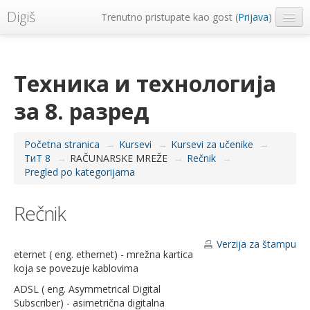
Digiš
Trenutno pristupate kao gost (
Prijava
)
Metropolitan Univerzitet
Srpski ‎(sr_lt)‎
Техника и технологија
за 8. разред
Početna stranica
→
Kursevi
→
Kursevi za učenike
→
ТиТ 8
→
RAČUNARSKE MREŽE
→
Rečnik
→
Pregled po kategorijama
Rečnik
Verzija za štampu
eternet ( eng. ethernet) - mrežna kartica
koja se povezuje kablovima
ADSL ( eng. Asymmetrical Digital
Subscriber) - asimetrična digitalna