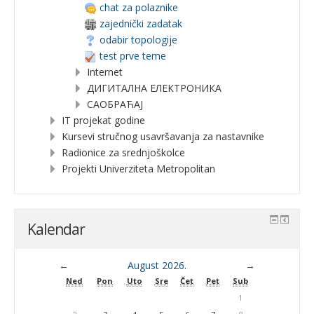
chat za polaznike
zajednički zadatak
odabir topologije
test prve teme
Internet
ДИГИТАЛНА ЕЛЕКТРОНИКА
САОБРАЋАЈ
IT projekat godine
Kursevi stručnog usavršavanja za nastavnike
Radionice za srednjoškolce
Projekti Univerziteta Metropolitan
Kalendar
←
August 2026.
→
Ned
Pon
Uto
Sre
Čet
Pet
Sub
1