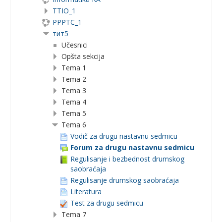
TTIO_1
PPPTC_1
тит5
Učesnici
Opšta sekcija
Tema 1
Tema 2
Tema 3
Tema 4
Tema 5
Tema 6
Vodič za drugu nastavnu sedmicu
Forum za drugu nastavnu sedmicu
Regulisanje i bezbednost drumskog
saobraćaja
Regulisanje drumskog saobraćaja
Literatura
Test za drugu sedmicu
Tema 7