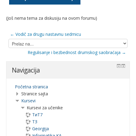
(Još nema tema za diskusiju na ovom forumu)
← Vodič za drugu nastavnu sedmicu
Prelaz
na...
Regulisanje i bezbednost drumskog saobraćaja →
Navigacija
Početna stranica
Stranice sajta
Kursevi
Kursevi za učenike
ТиТ7
ТЗ
Georgija
Informatika KA