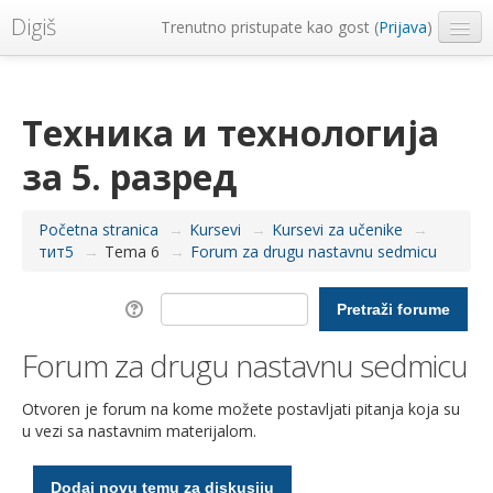
Digiš
Trenutno pristupate kao gost (
Prijava
)
Metropolitan Univerzitet
Srpski ‎(sr_lt)‎
Техника и технологија
за 5. разред
Početna stranica
→
Kursevi
→
Kursevi za učenike
→
тит5
→
Tema 6
→
Forum za drugu nastavnu sedmicu
Forum za drugu nastavnu sedmicu
Otvoren je forum na kome možete postavljati pitanja koja su
u vezi sa nastavnim materijalom.