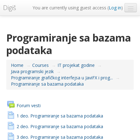
Digiš
You are currently using guest access (
Log in
)
Metropolitan Univerzitet
English ‎(en)‎
Programiranje sa bazama
podataka
Home
→
Courses
→
IT projekat godine
→
Java programski jezik
→
Programiranje grafičkog interfejsa u JaviFX i prog...
→
Programiranje sa bazama podataka
Forum vesti
1 deo. Programiranje sa bazama podataka
2 deo. Programiranje sa bazama podataka
3 deo. Programiranje sa bazama podataka