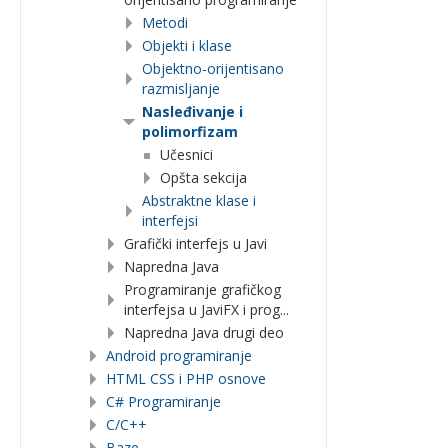
Metodi
Objekti i klase
Objektno-orijentisano
razmisljanje
Nasleđivanje i
polimorfizam
Učesnici
Opšta sekcija
Abstraktne klase i
interfejsi
Grafički interfejs u Javi
Napredna Java
Programiranje grafičkog
interfejsa u JaviFX i prog...
Napredna Java drugi deo
Android programiranje
HTML CSS i PHP osnove
C# Programiranje
C/C++
Baze