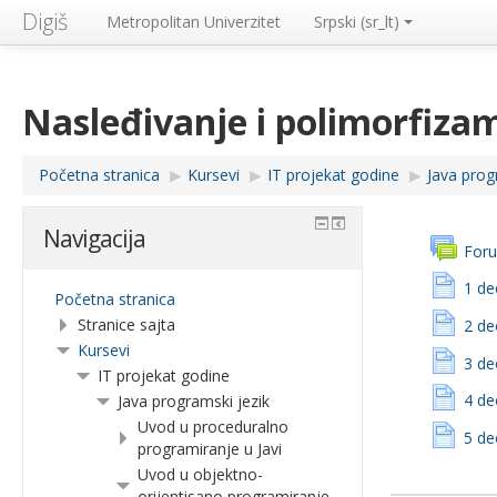
Digiš
Metropolitan Univerzitet
Srpski ‎(sr_lt)‎
Nasleđivanje i polimorfiza
Početna stranica
▶︎
Kursevi
▶︎
IT projekat godine
▶︎
Java prog
Navigacija
Foru
1 de
Početna stranica
Stranice sajta
2 de
Kursevi
3 de
IT projekat godine
4 de
Java programski jezik
Uvod u proceduralno
5 de
programiranje u Javi
Uvod u objektno-
orijentisano programiranje