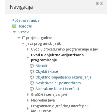
Navigacija
Početna stranica
Новости
Kursevi
IT projekat godine
Java programski jezik
Uvod u proceduralno programiranje u Javi
Uvod u objektno-orijentisano
programiranje
Metodi
Objekti i klase
Objektno-orijentisano razmisljanje
Nasleđivanje i polimorfizam
Abstraktne klase i interfejsi
Grafički interfejs u Javi
Napredna Java
Programiranje grafičkog interfejsa u
JaviFX i prog...