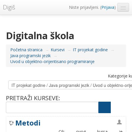
Digiš
Niste prijavljeni. (
Prijava
)
Metropolitan Univerzitet
Srpski ‎(sr_lt)‎
Digitalna škola
Početna stranica
→
Kursevi
→
IT projekat godine
→
Java programski jezik
→
Uvod u objektno-orijentisano programiranje
Kategorije k
PRETRAŽI KURSEVE:
Metodi
Cilj ovog kursa je