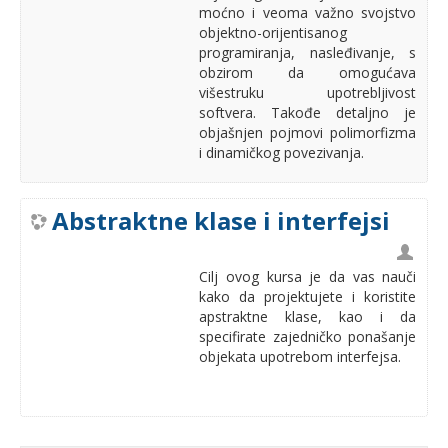
moćno i veoma važno svojstvo
objektno-orijentisanog
programiranja, nasleđivanje, s
obzirom da omogućava
višestruku upotrebljivost
softvera. Takođe detaljno je
objašnjen pojmovi polimorfizma
i dinamičkog povezivanja.
Abstraktne klase i interfejsi
Cilj ovog kursa je da vas nauči
kako da projektujete i koristite
apstraktne klase, kao i da
specifirate zajedničko ponašanje
objekata upotrebom interfejsa.