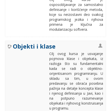
osposobljavanje za samostalno
definisanje i korišćenje metoda,
koje su neizostavni deo svakog
programskog jezika i njihova
primena je ključna za
modularizaciju softvera.
Objekti i klase
Cilj ovog kursa je usvajanje
pojmova klase i objekata, iz
razloga što su fundamentalni
kada se radi o objektno-
orijentisanom programiranju. U
skladu sa tim, u ovom
predavanju se obraća posebna
pažnja na detalje koncepta klase
i njenog definisanja u Javi, kao i
na potpuno razumevanje
objekata i njihovog konstruisanja
u programu.