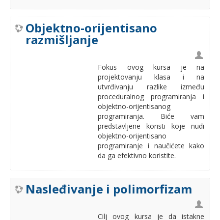
Objektno-orijentisano
razmišljanje
Fokus ovog kursa je na
projektovanju klasa i na
utvrđivanju razlike između
proceduralnog programiranja i
objektno-orijentisanog
programiranja. Biće vam
predstavljene koristi koje nudi
objektno-orijentisano
programiranje i naučićete kako
da ga efektivno koristite.
Nasleđivanje i polimorfizam
Cilj ovog kursa je da istakne