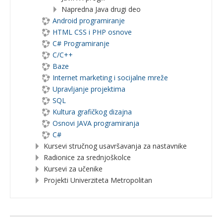
Napredna Java drugi deo
Android programiranje
HTML CSS i PHP osnove
C# Programiranje
C/C++
Baze
Internet marketing i socijalne mreže
Upravljanje projektima
SQL
Kultura grafičkog dizajna
Osnovi JAVA programiranja
C#
Kursevi stručnog usavršavanja za nastavnike
Radionice za srednjoškolce
Kursevi za učenike
Projekti Univerziteta Metropolitan