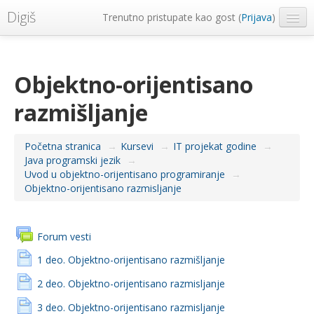
Digiš
Trenutno pristupate kao gost (
Prijava
)
Metropolitan Univerzitet
Srpski ‎(sr_lt)‎
Objektno-orijentisano
razmišljanje
Početna stranica
→
Kursevi
→
IT projekat godine
→
Java programski jezik
→
Uvod u objektno-orijentisano programiranje
→
Objektno-orijentisano razmisljanje
Forum vesti
1 deo. Objektno-orijentisano razmišljanje
2 deo. Objektno-orijentisano razmisljanje
3 deo. Objektno-orijentisano razmisljanje