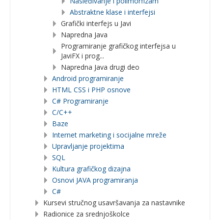
Nasleđivanje i polimorfizam
Abstraktne klase i interfejsi
Grafički interfejs u Javi
Napredna Java
Programiranje grafičkog interfejsa u
JaviFX i prog...
Napredna Java drugi deo
Android programiranje
HTML CSS i PHP osnove
C# Programiranje
C/C++
Baze
Internet marketing i socijalne mreže
Upravljanje projektima
SQL
Kultura grafičkog dizajna
Osnovi JAVA programiranja
C#
Kursevi stručnog usavršavanja za nastavnike
Radionice za srednjoškolce