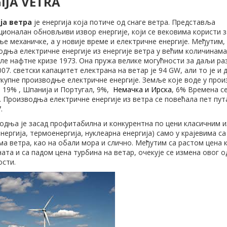
IJA VETRA
ја ветра
је енергија која потиче од снаге ветра. Представља
ционалан обновљиви извор енергије, који се вековима користи з
е механичке, а у новије време и електричне енергије. Међутим,
одња електричне енергије из енергије ветра у већим количинама
ле нафтне кризе 1973. Она пружа велике могућности за даљи раз
007. светски капацитет електрана на ветар је 94 GW, али то је и
укупне производње електричне енергије. Земље које воде у прои
, 19% , Шпанија и Португал, 9%,
Немачка
и
Ирска
, 6% Времена с
 Производња електричне енергије из ветра се повећала пет пута
.
одња је засад профитабилна и конкурентна по цени класичним 
нергијa, термоенергија, нуклеарна енергија) само у крајевима с
ма ветра, као на обали мора и слично. Међутим са растом цена 
ата и са падом цена турбина на ветар, очекује се измена овог о
ости.