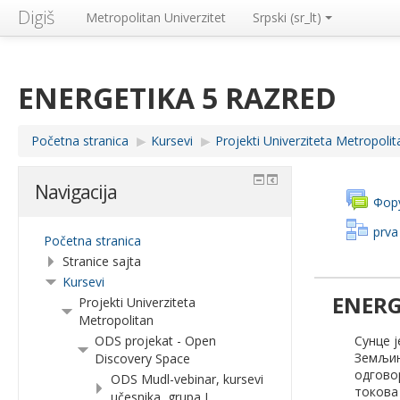
Digiš
Metropolitan Univerzitet
Srpski ‎(sr_lt)‎
ENERGETIKA 5 RAZRED
Početna stranica
▶︎
Kursevi
▶︎
Projekti Univerziteta Metropolit
Navigacija
Фор
prva
Početna stranica
Stranice sajta
Kursevi
ENERG
Projekti Univerziteta
Metropolitan
ODS projekat - Open
Сунце ј
Земљин
Discovery Space
одговор
ODS Mudl-vebinar, kursevi
токова 
učesnika, grupa I