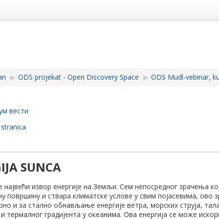
an
▶︎
ODS projekat - Open Discovery Space
▶︎
ODS Mudl-vebinar, kur
ум вести
 stranica
IJA SUNCA
е највећи извор енергије на Земљи. Сем непосредног зрачења кој
у површину и ствара климатске услове у свим појасевима, ово з
но и за стално обнављање енергије ветра, морских струја, тала
и термалног градијента у океанима. Ова енергија се може искор