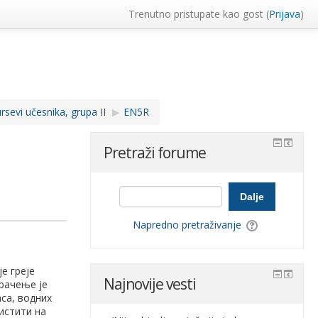
Trenutno pristupate kao gost (
Prijava
)
sevi učesnika, grupa II
▶︎
EN5R
Pretraži forume
Dalje
Napredno pretraživanje
е греје
Najnovije vesti
рачење је
са, водних
истити на