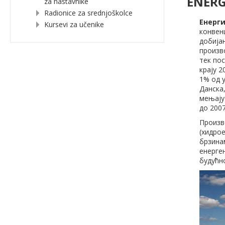
ENERG
za nastavnike
Radionice za srednjoškolce
Енерги
Kursevi za učenike
конвен
добијањ
произв
тек пос
крају 2
1% од 
Данска
мењају.
до 2007
Произв
(хидрое
брзина
енерген
будућн