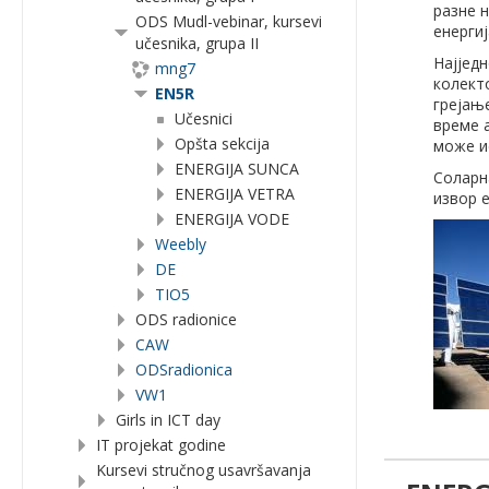
разне н
ODS Mudl-vebinar, kursevi
енергиј
učesnika, grupa II
Најјед
mng7
колекто
EN5R
грејање
Učesnici
време 
Opšta sekcija
може ис
ENERGIJA SUNCA
Соларн
ENERGIJA VETRA
извор 
ENERGIJA VODE
Weebly
DE
TIO5
ODS radionice
CAW
ODSradionica
VW1
Girls in ICT day
IT projekat godine
Kursevi stručnog usavršavanja