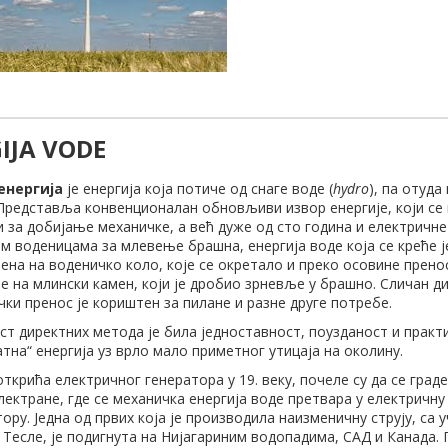
IJA VODE
енергија
је енергија која потиче од снаге воде (
hydro
), па отуда
 Представља конвенционалан обновљиви извор енергије, који се
 за добијање механичке, а већ дуже од сто година и електричне 
м воденицама за млевење брашна, енергија воде која се креће ј
ена на воденичко коло, које се окретало и преко осовине прено
е на млински камен, који је дробио зрневље у брашно. Сличан д
ки пренос је кориштен за пилане и разне друге потребе.
ст директних метода је била једноставност, поузданост и практ
тна“ енергија уз врло мало приметног утицаја на околину.
ткрића електричног генератора у 19. веку, почеле су да се граде
ектране, где се механичка енергија воде претвара у електричну
ору. Једна од првих која је производила наизменичну струју, са
 Тесле, је подигнута на Нијагариним водопадима, САД и Канада.