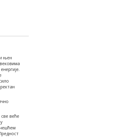
 и њен
 вековима
енергије.
е
сило
иректан
ично
 све веће
 у
 учешћем
 Предност