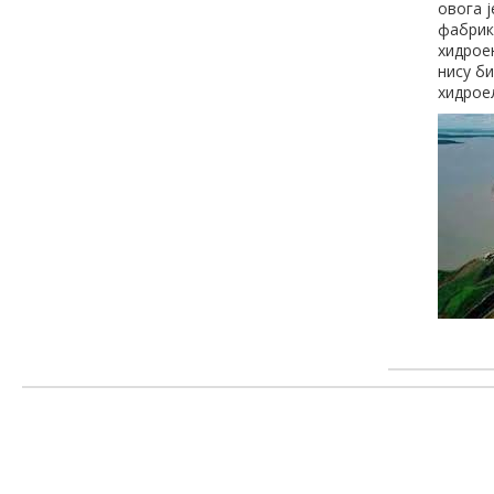
овога ј
фабрик
хидрое
нису би
хидрое