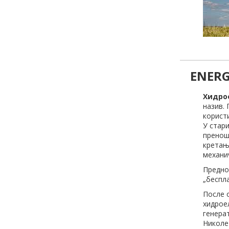
ENERG
Хидро
назив.
користи
У стари
пренош
кретањ
механич
Предно
„беспла
После о
хидроел
генерат
Николе