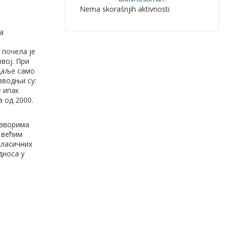
Nema skorašnjih aktivnosti
а
 почела је
вој. При
 даље само
зводњи су:
е ипак
 од 2000.
изворима
а већим
класичних
дноса у