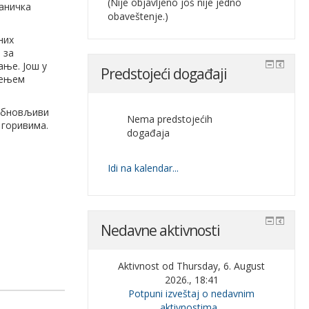
(Nije objavljeno još nije jedno
ханичка
obaveštenje.)
них
 за
ање. Још у
Predstojeći događaji
ђењем
 обновљиви
Nema predstojećih
 горивима.
događaja
Idi na kalendar...
Nedavne aktivnosti
Aktivnost od Thursday, 6. August
2026., 18:41
Potpuni izveštaj o nedavnim
aktivnostima...