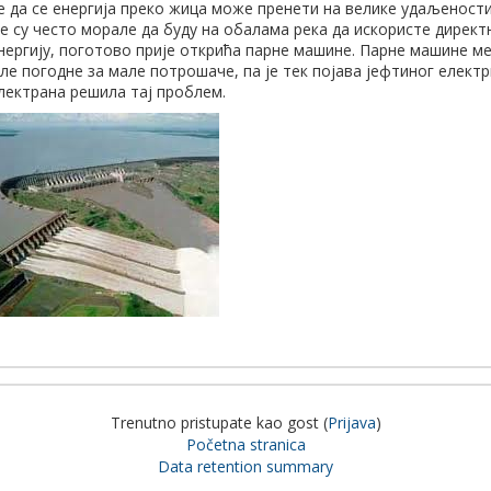
е да се енергија преко жица може пренети на велике удаљености
е су често морале да буду на обалама река да искористе директ
нергију, поготово прије открића парне машине. Парне машине м
ле погодне за мале потрошаче, па је тек појава јефтиног елект
лектрана решила тај проблем.
Trenutno pristupate kao gost (
Prijava
)
Početna stranica
Data retention summary