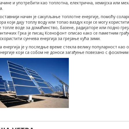
ачине и употребити као топлотна, електрична, хемијска или ме
а.
ноставнији начин је сакупљање топлотне енергије, помоћу солар
ра који дају топлу воду или топао ваздух који се могу користити
 топле воде за домаћинство, базене, радијаторе или подно греј
античких Грка је писац Ксенофонт описао како се паметним гра
користити сунчева енергија за грејање кућа зими.
а енергија је у последње време стекла велику популарност као
енергије који са собом не доноси загађење повезано с фосилним