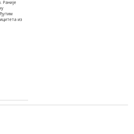
. Раније
ну
еђутим
рицитета из