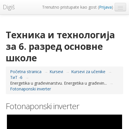
Digiš
Trenutno pristupate kao gost (
Prijava
)
Metropolitan Univerzitet
Srpski ‎(sr_lt)‎
Техника и технологија
за 6. разред основне
школе
Početna stranica
→
Kursevi
→
Kursevi za učenike
→
ТиТ -6
→
Energetika u građevinarstvu. Energetika u građevin...
→
Fotonaponski inverter
Fotonaponski inverter