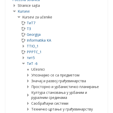
Stranice sajta
Kursevi
Kursevi za učenike
ТиТ7
ТЗ
Georgija
Informatika KA
TTIO_1
PPPTC_1
тит5
ТиТ -6
Učesnici
Упознајмо се са предметом
Значај и развој грађевинарства
Просторно и урбанистичко планирање
Култура становања у урбаним и
руралним срединама
Саобраћајни системи
Техничко цртање у грађевинарству