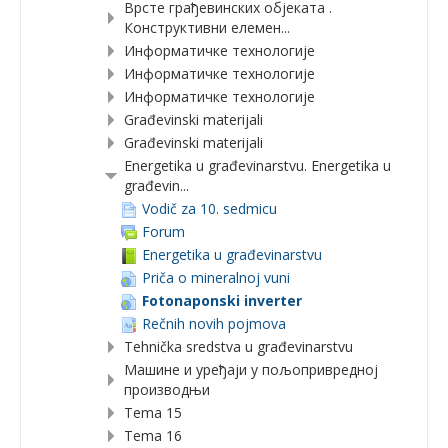
Врсте грађевинских објеката .
Конструктивни елемен...
Информатичке технологије
Информатичке технологије
Информатичке технологије
Građevinski materijali
Građevinski materijali
Energetika u građevinarstvu. Energetika u
građevin...
Vodič za 10. sedmicu
Forum
Energetika u građevinarstvu
Priča o mineralnoj vuni
Fotonaponski inverter
Rečnih novih pojmova
Tehnička sredstva u građevinarstvu
Машине и уређаји у пољопривредној
производњи
Tema 15
Tema 16