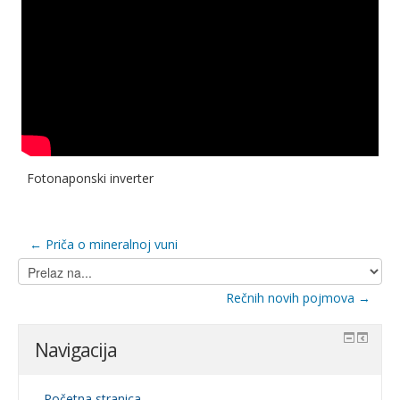
Fotonaponski inverter
← Priča o mineralnoj vuni
Prelaz
na...
Rečnih novih pojmova →
Navigacija
Početna stranica