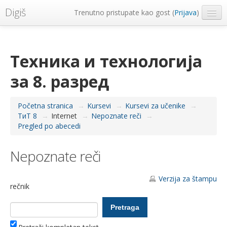
Digiš
Trenutno pristupate kao gost (
Prijava
)
Metropolitan Univerzitet
Srpski ‎(sr_lt)‎
Техника и технологија
за 8. разред
Početna stranica
→
Kursevi
→
Kursevi za učenike
→
ТиТ 8
→
Internet
→
Nepoznate reči
→
Pregled po abecedi
Nepoznate reči
Verzija za štampu
rečnik