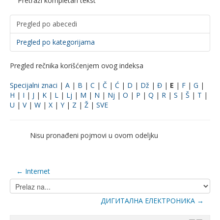
Pretraži kompletan tekst
Pregled po abecedi
Pregled po kategorijama
Pregled rečnika korišćenjem ovog indeksa
Specijalni znaci
|
A
|
B
|
C
|
Č
|
Ć
|
D
|
Dž
|
Đ
|
E
|
F
|
G
|
H
|
I
|
J
|
K
|
L
|
Lj
|
M
|
N
|
Nj
|
O
|
P
|
Q
|
R
|
S
|
Š
|
T
|
U
|
V
|
W
|
X
|
Y
|
Z
|
Ž
|
SVE
Nisu pronađeni pojmovi u ovom odeljku
← Internet
Prelaz
na...
ДИГИТАЛНА ЕЛЕКТРОНИКА →