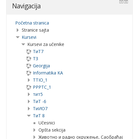
Navigacija
Početna stranica
Stranice sajta
Kursevi
Kursevi za učenike
ТиТ7
ТЗ
Georgija
Informatika KA
TTIO_1
PPPTC_1
тит5
ТиТ -6
TиИО7
ТиТ 8
Učesnici
Opšta sekcija
Животно и радно окружење, Саобраћај