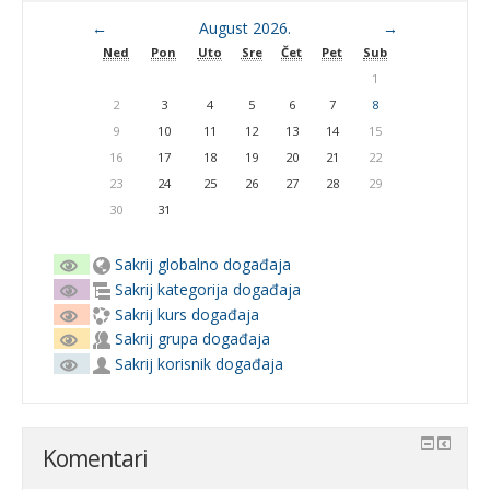
←
August 2026.
→
Ned
Pon
Uto
Sre
Čet
Pet
Sub
1
2
3
4
5
6
7
8
9
10
11
12
13
14
15
16
17
18
19
20
21
22
23
24
25
26
27
28
29
30
31
Sakrij globalno događaja
Sakrij kategorija događaja
Sakrij kurs događaja
Sakrij grupa događaja
Sakrij korisnik događaja
Komentari