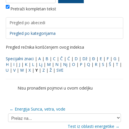
Pretraži kompletan tekst
Pregled po abecedi
Pregled po kategorijama
Pregled rečnika korišćenjem ovog indeksa
Specijalni znaci
|
A
|
B
|
C
|
Č
|
Ć
|
D
|
Dž
|
Đ
|
E
|
F
|
G
|
H
|
I
|
J
|
K
|
L
|
Lj
|
M
|
N
|
Nj
|
O
|
P
|
Q
|
R
|
S
|
Š
|
T
|
U
|
V
|
W
|
X
|
Y
|
Z
|
Ž
|
SVE
Nisu pronađeni pojmovi u ovom odeljku
← Energija Sunca, vetra, vode
Prelaz
na...
Test iz oblasti energetike →