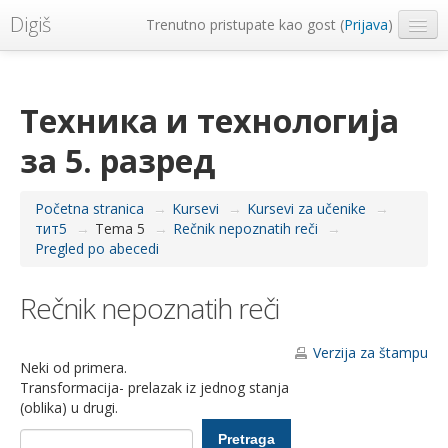
Digiš
Trenutno pristupate kao gost (
Prijava
)
Metropolitan Univerzitet
Srpski ‎(sr_lt)‎
Техника и технологија
за 5. разред
Početna stranica
→
Kursevi
→
Kursevi za učenike
→
тит5
→
Tema 5
→
Rečnik nepoznatih reči
→
Pregled po abecedi
Rečnik nepoznatih reči
Verzija za štampu
Neki od primera.
Transformacija- prelazak iz jednog stanja
(oblika) u drugi.