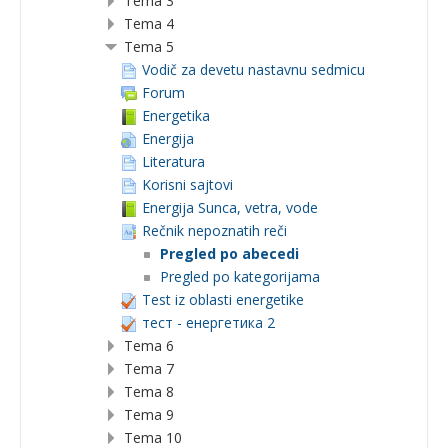
Tema 3
Tema 4
Tema 5
Vodič za devetu nastavnu sedmicu
Forum
Energetika
Energija
Literatura
Korisni sajtovi
Energija Sunca, vetra, vode
Rečnik nepoznatih reči
Pregled po abecedi
Pregled po kategorijama
Test iz oblasti energetike
тест - енергетика 2
Tema 6
Tema 7
Tema 8
Tema 9
Tema 10