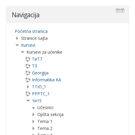
Navigacija
Početna stranica
Stranice sajta
Kursevi
Kursevi za učenike
ТиТ7
ТЗ
Georgija
Informatika KA
TTIO_1
PPPTC_1
тит5
Učesnici
Opšta sekcija
Tema 1
Tema 2