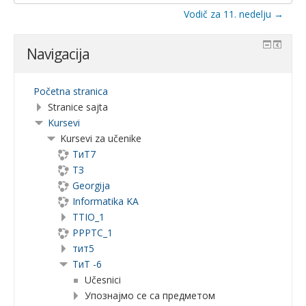
na...
Vodič za 11. nedelju →
Navigacija
Početna stranica
Stranice sajta
Kursevi
Kursevi za učenike
ТиТ7
ТЗ
Georgija
Informatika KA
TTIO_1
PPPTC_1
тит5
ТиТ -6
Učesnici
Упознајмо се са предметом