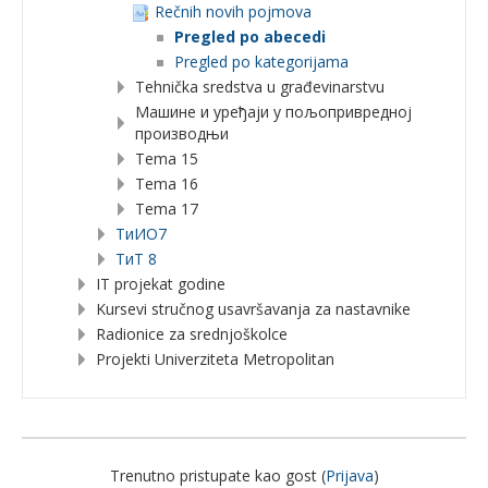
Rečnih novih pojmova
Pregled po abecedi
Pregled po kategorijama
Tehnička sredstva u građevinarstvu
Машине и уређаји у пољопривредној
производњи
Tema 15
Tema 16
Tema 17
TиИО7
ТиТ 8
IT projekat godine
Kursevi stručnog usavršavanja za nastavnike
Radionice za srednjoškolce
Projekti Univerziteta Metropolitan
Trenutno pristupate kao gost (
Prijava
)