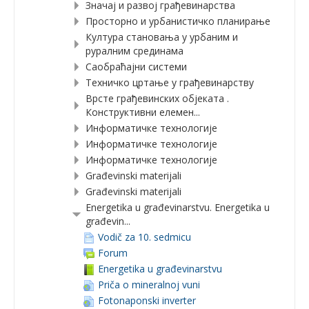
Значај и развој грађевинарства
Просторно и урбанистичко планирање
Култура становања у урбаним и
руралним срединама
Саобраћајни системи
Техничко цртање у грађевинарству
Врсте грађевинских објеката .
Конструктивни елемен...
Информатичке технологије
Информатичке технологије
Информатичке технологије
Građevinski materijali
Građevinski materijali
Energetika u građevinarstvu. Energetika u
građevin...
Vodič za 10. sedmicu
Forum
Energetika u građevinarstvu
Priča o mineralnoj vuni
Fotonaponski inverter