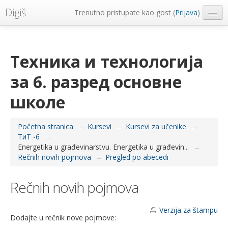
Digiš
Trenutno pristupate kao gost (
Prijava
)
Metropolitan Univerzitet
Srpski ‎(sr_lt)‎
Техника и технологија
за 6. разред основне
школе
Početna stranica
→
Kursevi
→
Kursevi za učenike
→
ТиТ -6
→
Energetika u građevinarstvu. Energetika u građevin...
→
Rečnih novih pojmova
→
Pregled po abecedi
Rečnih novih pojmova
Verzija za štampu
Dodajte u rečnik nove pojmove: