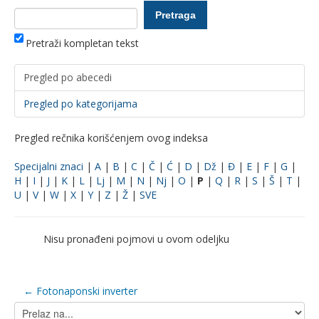
Pretraži kompletan tekst
Pregled po abecedi
Pregled po kategorijama
Pregled rečnika korišćenjem ovog indeksa
Specijalni znaci
|
A
|
B
|
C
|
Č
|
Ć
|
D
|
Dž
|
Đ
|
E
|
F
|
G
|
H
|
I
|
J
|
K
|
L
|
Lj
|
M
|
N
|
Nj
|
O
|
P
|
Q
|
R
|
S
|
Š
|
T
|
U
|
V
|
W
|
X
|
Y
|
Z
|
Ž
|
SVE
Nisu pronađeni pojmovi u ovom odeljku
← Fotonaponski inverter
Prelaz