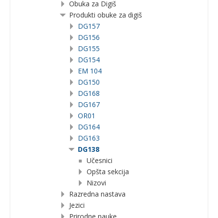
Obuka za Digiš
Produkti obuke za digiš
DG157
DG156
DG155
DG154
EM 104
DG150
DG168
DG167
OR01
DG164
DG163
DG138
Učesnici
Opšta sekcija
Nizovi
Razredna nastava
Jezici
Prirodne nauke