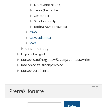
Društvene nauke
Tehničke nauke
Umetnost
Sport i zdravlje
Rodna ravnopravnost
CAW
ODSradionica
VW1
Girls in ICT day
IT projekat godine
Kursevi stručnog usavršavanja za nastavnike
Radionice za srednjoškolce
Kursevi za učenike
Pretraži forume
Dalje