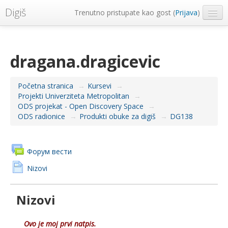
Digiš
Trenutno pristupate kao gost (
Prijava
)
Metropolitan Univerzitet
Srpski ‎(sr_lt)‎
dragana.dragicevic
Početna stranica
→
Kursevi
→
Projekti Univerziteta Metropolitan
→
ODS projekat - Open Discovery Space
→
ODS radionice
→
Produkti obuke za digiš
→
DG138
Форум вести
Nizovi
Nizovi
Ovo je moj prvi natpis.