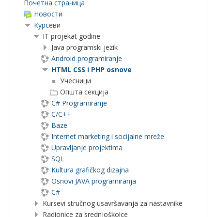
Почетна страница
Новости
Курсеви
IT projekat godine
Java programski jezik
Android programiranje
HTML CSS i PHP osnove
Учесници
Општа секција
C# Programiranje
C/C++
Baze
Internet marketing i socijalne mreže
Upravljanje projektima
SQL
Kultura grafičkog dizajna
Osnovi JAVA programiranja
C#
Kursevi stručnog usavršavanja za nastavnike
Radionice za srednjoškolce