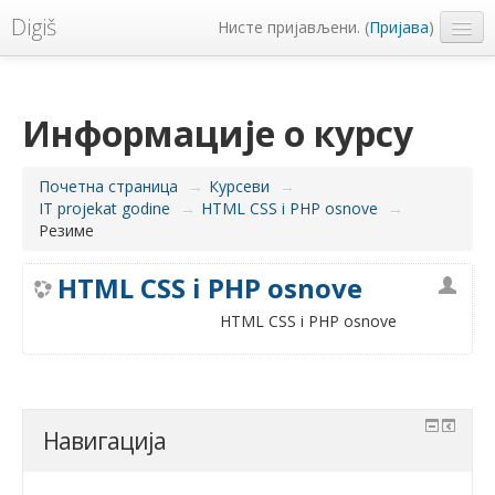
Digiš
Нисте пријављени. (
Пријава
)
Metropolitan Univerzitet
Српски ‎(sr_cr)‎
Информације о курсу
Почетна страница
→
Курсеви
→
IT projekat godine
→
HTML CSS i PHP osnove
→
Резиме
HTML CSS i PHP osnove
HTML CSS i PHP osnove
Навигација