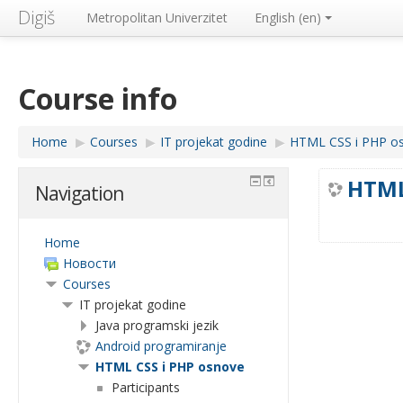
Digiš
Metropolitan Univerzitet
English ‎(en)‎
Course info
Home
▶︎
Courses
▶︎
IT projekat godine
▶︎
HTML CSS i PHP o
HTML
Navigation
Home
Новости
Courses
IT projekat godine
Java programski jezik
Android programiranje
HTML CSS i PHP osnove
Participants