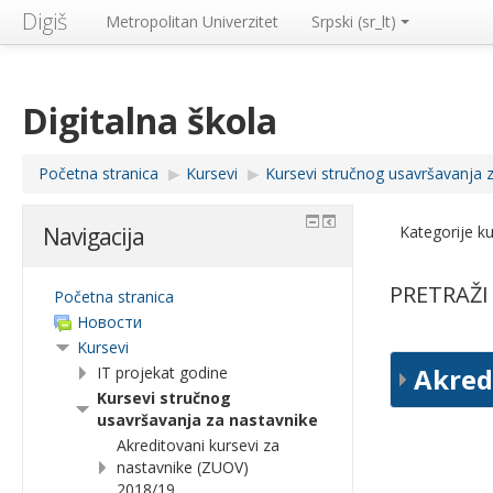
Digiš
Metropolitan Univerzitet
Srpski ‎(sr_lt)‎
Digitalna škola
Početna stranica
▶︎
Kursevi
▶︎
Kursevi stručnog usavršavanja 
Kategorije ku
Navigacija
PRETRAŽI
Početna stranica
Новости
Kursevi
Akred
IT projekat godine
Kursevi stručnog
usavršavanja za nastavnike
Akreditovani kursevi za
nastavnike (ZUOV)
2018/19,...