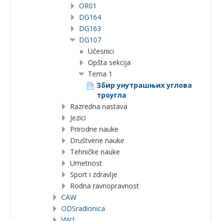
OR01
DG164
DG163
DG107
Učesnici
Opšta sekcija
Tema 1
Збир унутрашњих углова
троугла
Razredna nastava
Jezici
Prirodne nauke
Društvene nauke
Tehničke nauke
Umetnost
Sport i zdravlje
Rodna ravnopravnost
CAW
ODSradionica
VW1