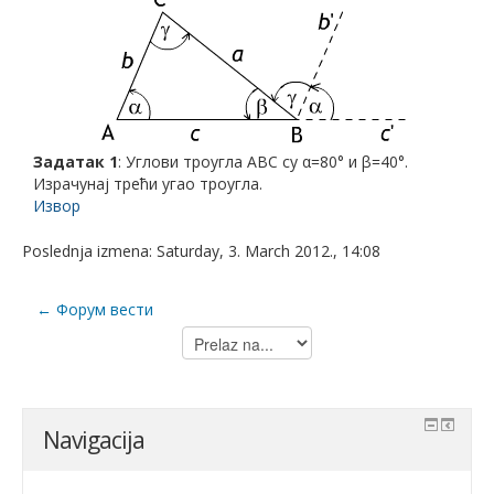
Задатак 1
: Углови троугла ABC су α=80° и β=40°.
Израчунај трећи угао троугла.
Извор
Poslednja izmena: Saturday, 3. March 2012., 14:08
← Форум вести
Prelaz
na...
Navigacija