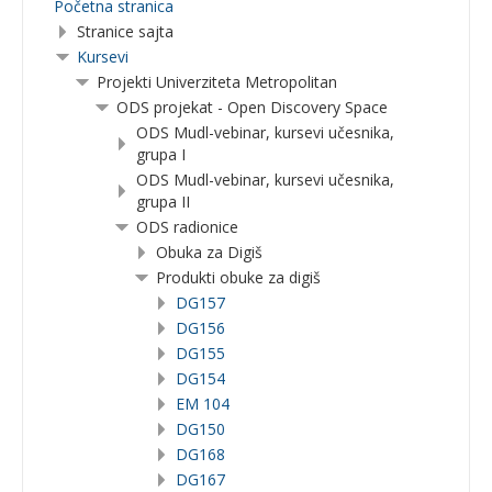
Početna stranica
Stranice sajta
Kursevi
Projekti Univerziteta Metropolitan
ODS projekat - Open Discovery Space
ODS Mudl-vebinar, kursevi učesnika,
grupa I
ODS Mudl-vebinar, kursevi učesnika,
grupa II
ODS radionice
Obuka za Digiš
Produkti obuke za digiš
DG157
DG156
DG155
DG154
EM 104
DG150
DG168
DG167