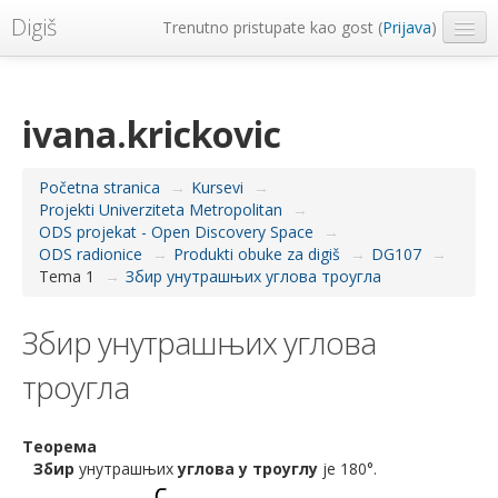
Digiš
Trenutno pristupate kao gost (
Prijava
)
Metropolitan Univerzitet
Srpski ‎(sr_lt)‎
ivana.krickovic
Početna stranica
→
Kursevi
→
Projekti Univerziteta Metropolitan
→
ODS projekat - Open Discovery Space
→
ODS radionice
→
Produkti obuke za digiš
→
DG107
→
Tema 1
→
Збир унутрашњих углова троугла
Збир унутрашњих углова
троугла
Теорема
Збир
унутрашњих
углова у троуглу
је 180°.