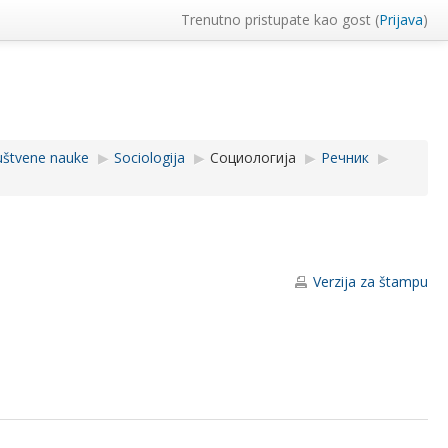
Trenutno pristupate kao gost (
Prijava
)
uštvene nauke
▶︎
Sociologija
▶︎
Социологија
▶︎
Речник
▶︎
Verzija za štampu