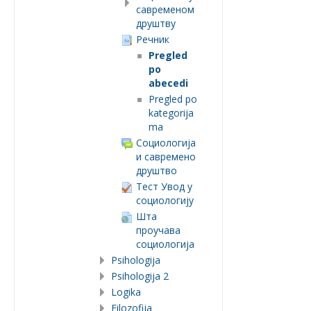
савременом
друштву
Речник
Pregled
po
abecedi
Pregled po
kategorija
ma
Социологија
и савремено
друштво
Тест Увод у
социологију
Шта
проучава
социологија
Psihologija
Psihologija 2
Logika
Filozofija