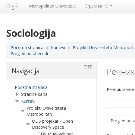
Digiš
Metropolitan Univerzitet
Srpski ‎(sr_lt)‎
Sociologija
Početna stranica
▶︎
Kursevi
▶︎
Projekti Univerziteta Metropolit
Pregled po abecedi
Речник
Navigacija
Početna stranica
Речник мање
Stranice sajta
Kursevi
Projekti Univerziteta
Metropolitan
Pregled po 
ODS projekat - Open
Discovery Space
ODS Mudl-vebinar,