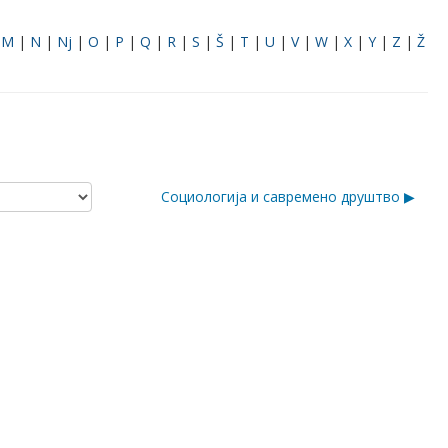
|
M
|
N
|
Nj
|
O
|
P
|
Q
|
R
|
S
|
Š
|
T
|
U
|
V
|
W
|
X
|
Y
|
Z
|
Ž
Социологија и савремено друштво ▶︎