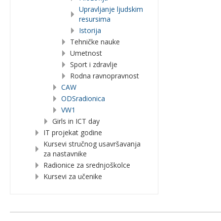
Upravljanje ljudskim
resursima
Istorija
Tehničke nauke
Umetnost
Sport i zdravlje
Rodna ravnopravnost
CAW
ODSradionica
VW1
Girls in ICT day
IT projekat godine
Kursevi stručnog usavršavanja
za nastavnike
Radionice za srednjoškolce
Kursevi za učenike