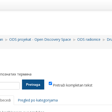
an
▶︎
ODS projekat - Open Discovery Space
▶︎
ODS radionice
▶︎
Dr
 познатих термина
Pretraži kompletan tekst
abecedi
Pregled po kategorijama