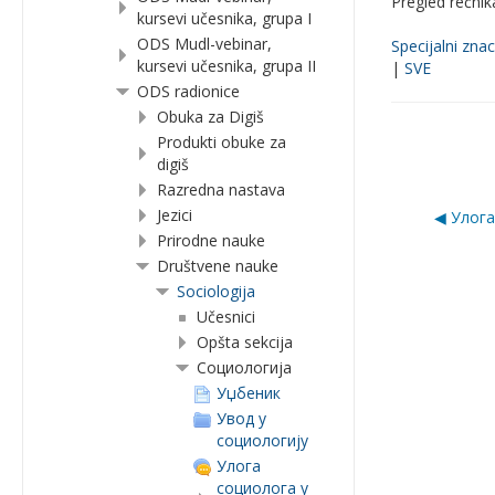
Pregled rečni
kursevi učesnika, grupa I
ODS Mudl-vebinar,
Specijalni znac
kursevi učesnika, grupa II
|
SVE
ODS radionice
Obuka za Digiš
Produkti obuke za
digiš
Razredna nastava
Jezici
◀︎ Улог
Prirodne nauke
Društvene nauke
Sociologija
Učesnici
Opšta sekcija
Социологија
Уџбеник
Увод у
социологију
Улога
социолога у