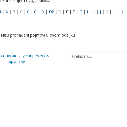
ka korišćenjem ovog indeksa
i
|
A
|
B
|
C
|
Č
|
Ć
|
D
|
Dž
|
Đ
|
E
|
F
|
G
|
H
|
I
|
J
|
K
|
L
|
Lj
Nisu pronađeni pojmovi u ovom odeljku
Prelaz
а социолога у савременом
na...
друштву