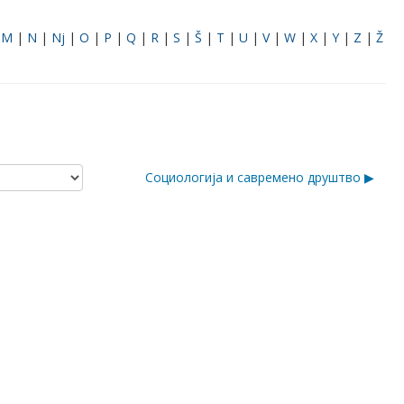
|
M
|
N
|
Nj
|
O
|
P
|
Q
|
R
|
S
|
Š
|
T
|
U
|
V
|
W
|
X
|
Y
|
Z
|
Ž
Социологија и савремено друштво ▶︎