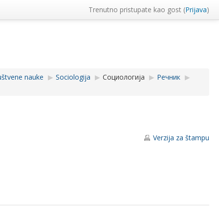
Trenutno pristupate kao gost (
Prijava
)
uštvene nauke
▶︎
Sociologija
▶︎
Социологија
▶︎
Речник
▶︎
Verzija za štampu