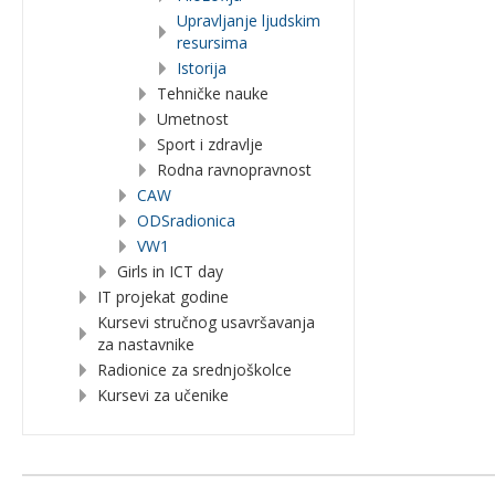
Upravljanje ljudskim
resursima
Istorija
Tehničke nauke
Umetnost
Sport i zdravlje
Rodna ravnopravnost
CAW
ODSradionica
VW1
Girls in ICT day
IT projekat godine
Kursevi stručnog usavršavanja
za nastavnike
Radionice za srednjoškolce
Kursevi za učenike