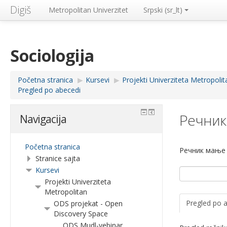
Digiš
Metropolitan Univerzitet
Srpski ‎(sr_lt)‎
Sociologija
Početna stranica
▶︎
Kursevi
▶︎
Projekti Univerziteta Metropolit
Pregled po abecedi
Речник
Navigacija
Početna stranica
Речник мање
Stranice sajta
Kursevi
Projekti Univerziteta
Metropolitan
Pregled po 
ODS projekat - Open
Discovery Space
ODS Mudl-vebinar,