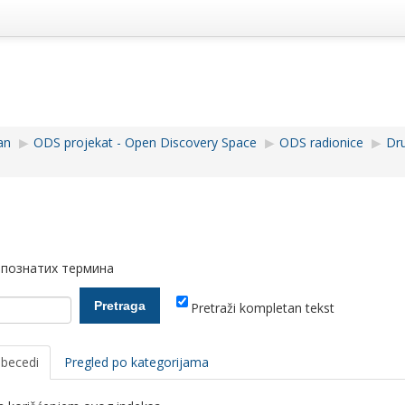
an
▶︎
ODS projekat - Open Discovery Space
▶︎
ODS radionice
▶︎
Dr
 познатих термина
Pretraži kompletan tekst
abecedi
Pregled po kategorijama