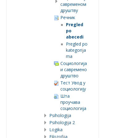
савременом
друштву
Речник
Pregled
po
abecedi
Pregled po
kategorija
ma
Социологија
и савремено
друштво
Тест Увод у
социологију
Шта
проучава
социологија
Psihologija
Psihologija 2
Logika
Filozofija