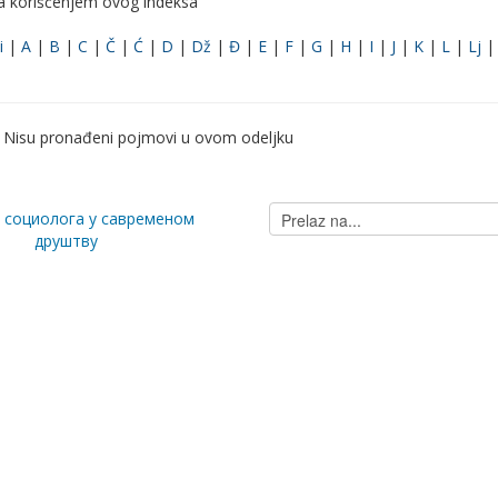
ka korišćenjem ovog indeksa
i
|
A
|
B
|
C
|
Č
|
Ć
|
D
|
Dž
|
Đ
|
E
|
F
|
G
|
H
|
I
|
J
|
K
|
L
|
Lj
Nisu pronađeni pojmovi u ovom odeljku
Prelaz
а социолога у савременом
na...
друштву