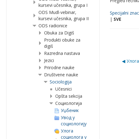
Pregled rečni
kursevi učesnika, grupa I
ODS Mudl-vebinar,
Specijalni znac
kursevi učesnika, grupa II
|
SVE
ODS radionice
Obuka za Digiš
Produkti obuke za
digiš
Razredna nastava
Jezici
◀︎ Улог
Prirodne nauke
Društvene nauke
Sociologija
Učesnici
Opšta sekcija
Социологија
Уџбеник
Увод у
социологију
Улога
социолога у