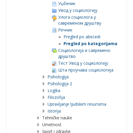
Уџбеник
Увод у социологију
Улога социолога у
савременом друштву
Речник
Pregled po abecedi
Pregled po kategorijama
Социологија и савремено
друштво
Тест Увод у социологију
Шта проучава социологија
Psihologija
Psihologija 2
Logika
Filozofija
Upravljanje ljudskim resursima
Istorija
Tehničke nauke
Umetnost
Sport i zdravlje