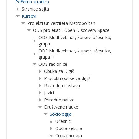
Početna stranica
Stranice sajta
Kursevi
Projekti Univerziteta Metropolitan
ODS projekat - Open Discovery Space
ODS Mudl-vebinar, kursevi učesnika,
grupa I
ODS Mudl-vebinar, kursevi učesnika,
grupa II
ODS radionice
Obuka za Digiš
Produkti obuke za digiš
Razredna nastava
Jezici
Prirodne nauke
Društvene nauke
Sociologija
Učesnici
Opšta sekcija
Социологија