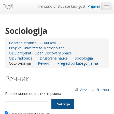
Digiš
Trenutno pristupate kao gost (
Prijava
)
Metropolitan Univerzitet
Srpski ‎(sr_lt)‎
Sociologija
Početna stranica
→
Kursevi
→
Projekti Univerziteta Metropolitan
→
ODS projekat - Open Discovery Space
→
ODS radionice
→
Društvene nauke
→
Sociologija
→
Социологија
→
Речник
→
Pregled po kategorijama
Речник
Verzija za štampu
Речник мање познатих термина