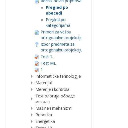
Rečnik novih pojmova
Pregled po
abecedi
Pregled po
kategorijama
Primeri za vežbu
ortogonalne projekcije
Izbor predmeta za
ortogonalnu projekciju
Test 1.
Test ML
1
Informatičke tehnologije
Materijali
Merenje i kontrola
Технологија обраде
метала
Mašine i mehanizmi
Robotika
Energetika
Tema 10