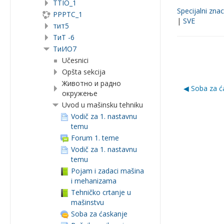
TTIO_1
Specijalni znac
PPPTC_1
|
SVE
тит5
ТиТ -6
TиИО7
Učesnici
Opšta sekcija
Животно и радно
◀︎ Soba za 
окружење
Uvod u mašinsku tehniku
Vodič za 1. nastavnu
temu
Forum 1. teme
Vodič za 1. nastavnu
temu
Pojam i zadaci mašina
i mehanizama
Tehničko crtanje u
mašinstvu
Soba za ćaskanje