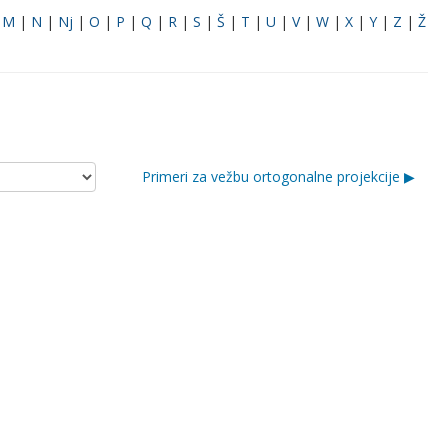
|
M
|
N
|
Nj
|
O
|
P
|
Q
|
R
|
S
|
Š
|
T
|
U
|
V
|
W
|
X
|
Y
|
Z
|
Ž
Primeri za vežbu ortogonalne projekcije ▶︎