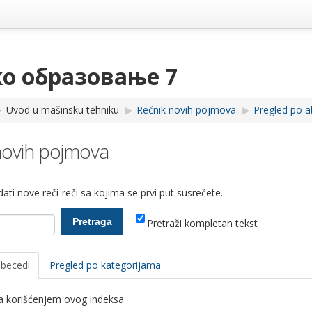
о образовање 7
︎
Uvod u mašinsku tehniku
▶︎
Rečnik novih pojmova
▶︎
Pregled po a
novih pojmova
ati nove reči-reči sa kojima se prvi put susrećete.
Pretraži kompletan tekst
abecedi
Pregled po kategorijama
ka korišćenjem ovog indeksa