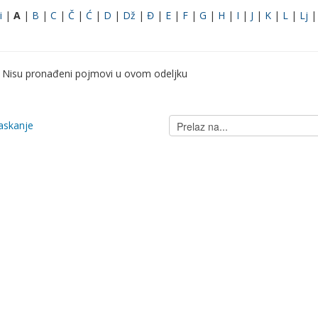
i
|
A
|
B
|
C
|
Č
|
Ć
|
D
|
Dž
|
Đ
|
E
|
F
|
G
|
H
|
I
|
J
|
K
|
L
|
Lj
Nisu pronađeni pojmovi u ovom odeljku
Prelaz
ćaskanje
na...