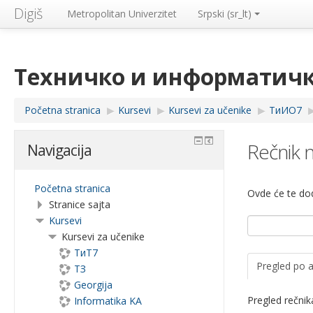
Digiš
Metropolitan Univerzitet
Srpski ‎(sr_lt)‎
Техничко и информатичк
Početna stranica
▶︎
Kursevi
▶︎
Kursevi za učenike
▶︎
TиИО7
▶
Rečnik 
Navigacija
Početna stranica
Ovde će te dod
Stranice sajta
Kursevi
Kursevi za učenike
ТиТ7
Pregled po 
ТЗ
Georgija
Pregled rečni
Informatika KA