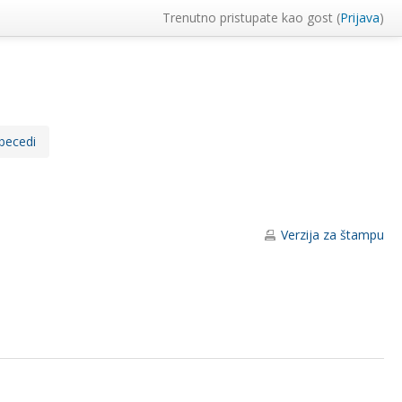
Trenutno pristupate kao gost (
Prijava
)
becedi
Verzija za štampu