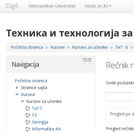
Digiš
Metropolitan Univerzitet
Srpski ‎(sr_lt)‎
Техника и технологија за
Početna stranica
▶︎
Kursevi
▶︎
Kursevi za učenike
▶︎
ТиТ -6
▶︎
Rečnik 
Navigacija
Početna stranica
Ovde postavite
Stranice sajta
Kursevi
Kursevi za učenike
ТиТ7
Pregled po 
ТЗ
Georgija
Pregled rečni
Informatika KA