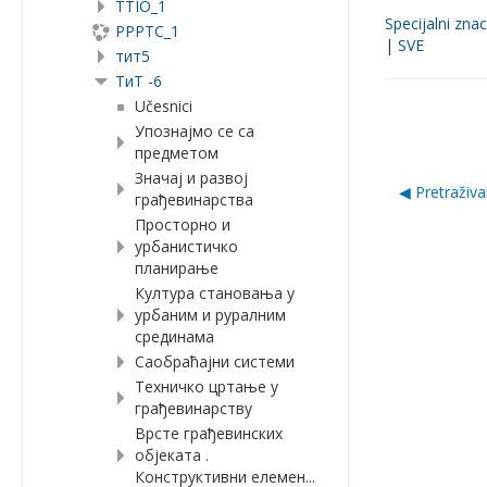
TTIO_1
Specijalni znac
PPPTC_1
|
SVE
тит5
ТиТ -6
Učesnici
Упознајмо се са
предметом
Значај и развој
◀︎ Pretraživ
грађевинарства
Просторно и
урбанистичко
планирање
Култура становања у
урбаним и руралним
срединама
Саобраћајни системи
Техничко цртање у
грађевинарству
Врсте грађевинских
објеката .
Конструктивни елемен...