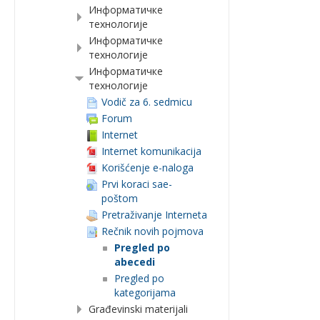
Информатичке
технологије
Информатичке
технологије
Информатичке
технологије
Vodič za 6. sedmicu
Forum
Internet
Internet komunikacija
Korišćenje e-naloga
Prvi koraci sae-
poštom
Pretraživanje Interneta
Rečnik novih pojmova
Pregled po
abecedi
Pregled po
kategorijama
Građevinski materijali