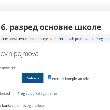
 6. разред основне школе
Информатичке технологије
▶︎
Rečnik novih pojmova
▶︎
Pregled 
novih pojmova
 nove reči.
Pretraži kompletan tekst
abecedi
Pregled po kategorijama
ka korišćenjem ovog indeksa