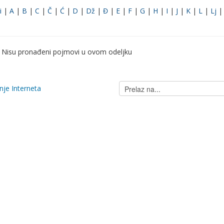
i
|
A
|
B
|
C
|
Č
|
Ć
|
D
|
Dž
|
Đ
|
E
|
F
|
G
|
H
|
I
|
J
|
K
|
L
|
Lj
Nisu pronađeni pojmovi u ovom odeljku
Prelaz
anje Interneta
na...