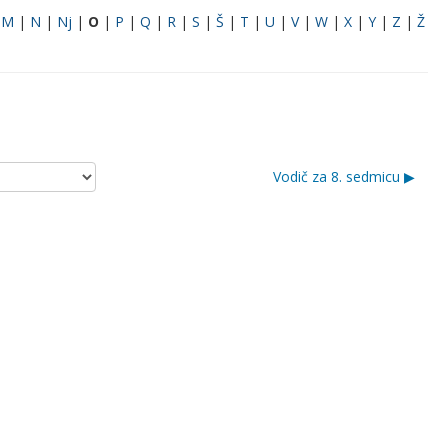
|
M
|
N
|
Nj
|
O
|
P
|
Q
|
R
|
S
|
Š
|
T
|
U
|
V
|
W
|
X
|
Y
|
Z
|
Ž
Vodič za 8. sedmicu ▶︎