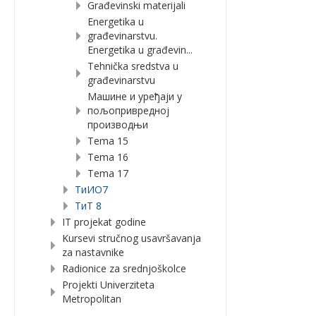
Građevinski materijali
Energetika u
građevinarstvu.
Energetika u građevin...
Tehnička sredstva u
građevinarstvu
Машине и уређаји у
пољопривредној
производњи
Tema 15
Tema 16
Tema 17
TиИО7
ТиТ 8
IT projekat godine
Kursevi stručnog usavršavanja
za nastavnike
Radionice za srednjoškolce
Projekti Univerziteta
Metropolitan