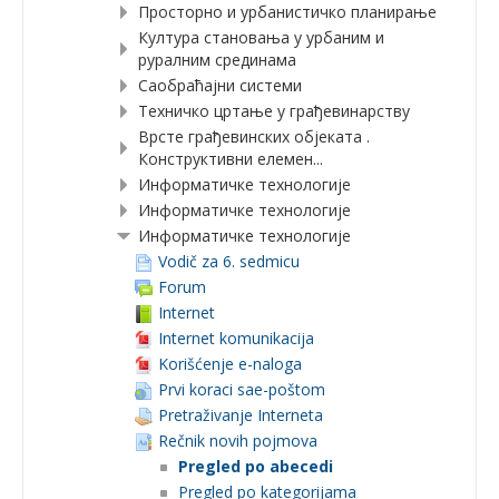
Просторно и урбанистичко планирање
Култура становања у урбаним и
руралним срединама
Саобраћајни системи
Техничко цртање у грађевинарству
Врсте грађевинских објеката .
Конструктивни елемен...
Информатичке технологије
Информатичке технологије
Информатичке технологије
Vodič za 6. sedmicu
Forum
Internet
Internet komunikacija
Korišćenje e-naloga
Prvi koraci sae-poštom
Pretraživanje Interneta
Rečnik novih pojmova
Pregled po abecedi
Pregled po kategorijama