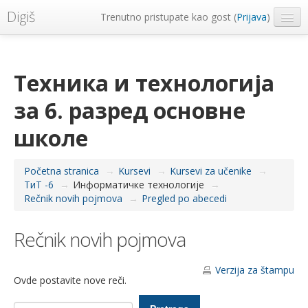
Digiš
Trenutno pristupate kao gost (
Prijava
)
Metropolitan Univerzitet
Srpski ‎(sr_lt)‎
Техника и технологија
за 6. разред основне
школе
Početna stranica
→
Kursevi
→
Kursevi za učenike
→
ТиТ -6
→
Информатичке технологије
→
Rečnik novih pojmova
→
Pregled po abecedi
Rečnik novih pojmova
Verzija za štampu
Ovde postavite nove reči.