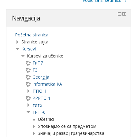
Vodič za 8. sedmicu →
Navigacija
Početna stranica
Stranice sajta
Kursevi
Kursevi za učenike
ТиТ7
ТЗ
Georgija
Informatika KA
TTIO_1
PPPTC_1
тит5
ТиТ -6
Učesnici
Упознајмо се са предметом
Значај и развој грађевинарства