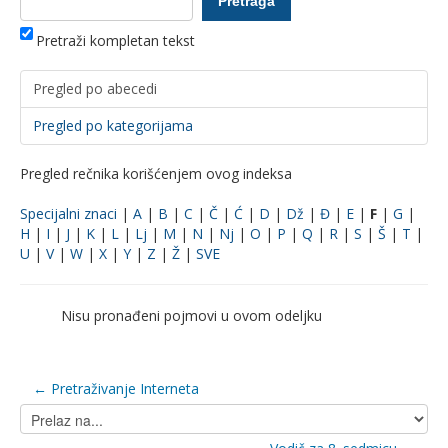
Pretraži kompletan tekst
Pregled po abecedi
Pregled po kategorijama
Pregled rečnika korišćenjem ovog indeksa
Specijalni znaci
|
A
|
B
|
C
|
Č
|
Ć
|
D
|
Dž
|
Đ
|
E
|
F
|
G
|
H
|
I
|
J
|
K
|
L
|
Lj
|
M
|
N
|
Nj
|
O
|
P
|
Q
|
R
|
S
|
Š
|
T
|
U
|
V
|
W
|
X
|
Y
|
Z
|
Ž
|
SVE
Nisu pronađeni pojmovi u ovom odeljku
← Pretraživanje Interneta
Prelaz
na...