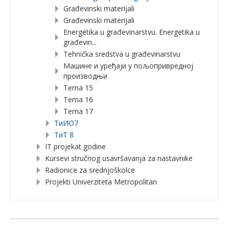
Građevinski materijali
Građevinski materijali
Energetika u građevinarstvu. Energetika u
građevin...
Tehnička sredstva u građevinarstvu
Машине и уређаји у пољопривредној
производњи
Tema 15
Tema 16
Tema 17
TиИО7
ТиТ 8
IT projekat godine
Kursevi stručnog usavršavanja za nastavnike
Radionice za srednjoškolce
Projekti Univerziteta Metropolitan