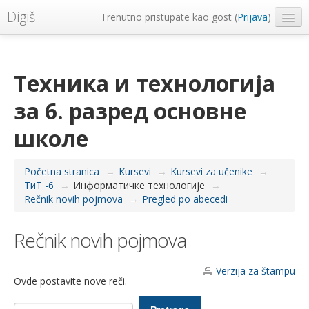
Digiš
Trenutno pristupate kao gost (
Prijava
)
Metropolitan Univerzitet
Srpski ‎(sr_lt)‎
Техника и технологија
за 6. разред основне
школе
Početna stranica
→
Kursevi
→
Kursevi za učenike
→
ТиТ -6
→
Информатичке технологије
→
Rečnik novih pojmova
→
Pregled po abecedi
Rečnik novih pojmova
Verzija za štampu
Ovde postavite nove reči.