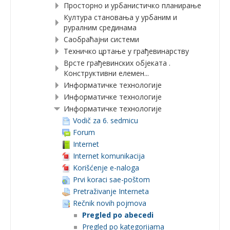
Просторно и урбанистичко планирање
Култура становања у урбаним и
руралним срединама
Саобраћајни системи
Техничко цртање у грађевинарству
Врсте грађевинских објеката .
Конструктивни елемен...
Информатичке технологије
Информатичке технологије
Информатичке технологије
Vodič za 6. sedmicu
Forum
Internet
Internet komunikacija
Korišćenje e-naloga
Prvi koraci sae-poštom
Pretraživanje Interneta
Rečnik novih pojmova
Pregled po abecedi
Pregled po kategorijama