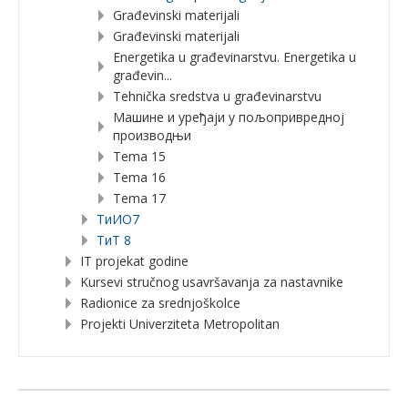
Građevinski materijali
Građevinski materijali
Energetika u građevinarstvu. Energetika u
građevin...
Tehnička sredstva u građevinarstvu
Машине и уређаји у пољопривредној
производњи
Tema 15
Tema 16
Tema 17
TиИО7
ТиТ 8
IT projekat godine
Kursevi stručnog usavršavanja za nastavnike
Radionice za srednjoškolce
Projekti Univerziteta Metropolitan