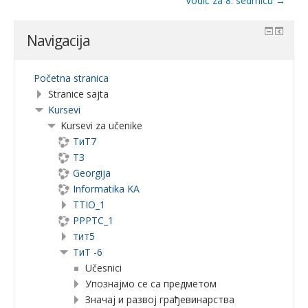
Vodič za 8. sedmicu →
Navigacija
Početna stranica
Stranice sajta
Kursevi
Kursevi za učenike
ТиТ7
ТЗ
Georgija
Informatika KA
TTIO_1
PPPTC_1
тит5
ТиТ -6
Učesnici
Упознајмо се са предметом
Значај и развој грађевинарства