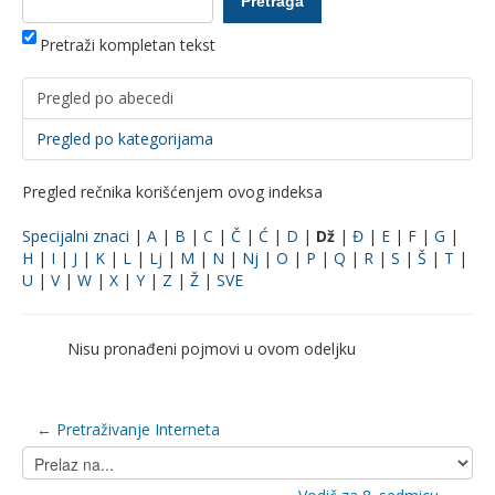
Pretraži kompletan tekst
Pregled po abecedi
Pregled po kategorijama
Pregled rečnika korišćenjem ovog indeksa
Specijalni znaci
|
A
|
B
|
C
|
Č
|
Ć
|
D
|
Dž
|
Đ
|
E
|
F
|
G
|
H
|
I
|
J
|
K
|
L
|
Lj
|
M
|
N
|
Nj
|
O
|
P
|
Q
|
R
|
S
|
Š
|
T
|
U
|
V
|
W
|
X
|
Y
|
Z
|
Ž
|
SVE
Nisu pronađeni pojmovi u ovom odeljku
← Pretraživanje Interneta
Prelaz
na...