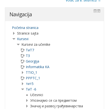
Vodič za 8. sedmicu →
Navigacija
Početna stranica
Stranice sajta
Kursevi
Kursevi za učenike
ТиТ7
ТЗ
Georgija
Informatika KA
TTIO_1
PPPTC_1
тит5
ТиТ -6
Učesnici
Упознајмо се са предметом
Значај и развој грађевинарства