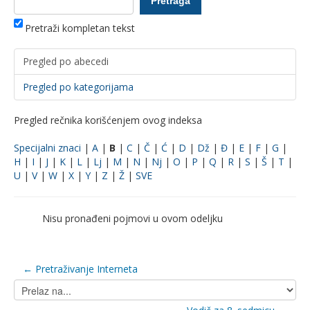
Pretraži kompletan tekst
Pregled po abecedi
Pregled po kategorijama
Pregled rečnika korišćenjem ovog indeksa
Specijalni znaci
|
A
|
B
|
C
|
Č
|
Ć
|
D
|
Dž
|
Đ
|
E
|
F
|
G
|
H
|
I
|
J
|
K
|
L
|
Lj
|
M
|
N
|
Nj
|
O
|
P
|
Q
|
R
|
S
|
Š
|
T
|
U
|
V
|
W
|
X
|
Y
|
Z
|
Ž
|
SVE
Nisu pronađeni pojmovi u ovom odeljku
← Pretraživanje Interneta
Prelaz
na...