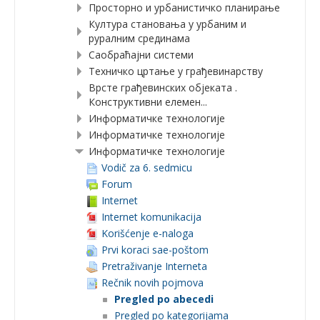
Просторно и урбанистичко планирање
Култура становања у урбаним и
руралним срединама
Саобраћајни системи
Техничко цртање у грађевинарству
Врсте грађевинских објеката .
Конструктивни елемен...
Информатичке технологије
Информатичке технологије
Информатичке технологије
Vodič za 6. sedmicu
Forum
Internet
Internet komunikacija
Korišćenje e-naloga
Prvi koraci sae-poštom
Pretraživanje Interneta
Rečnik novih pojmova
Pregled po abecedi
Pregled po kategorijama