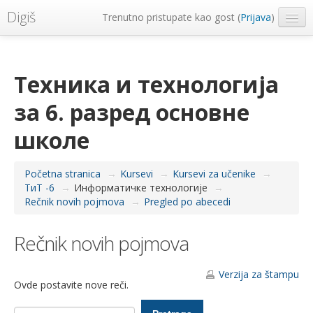
Digiš
Trenutno pristupate kao gost (
Prijava
)
Metropolitan Univerzitet
Srpski ‎(sr_lt)‎
Техника и технологија
за 6. разред основне
школе
Početna stranica
→
Kursevi
→
Kursevi za učenike
→
ТиТ -6
→
Информатичке технологије
→
Rečnik novih pojmova
→
Pregled po abecedi
Rečnik novih pojmova
Verzija za štampu
Ovde postavite nove reči.