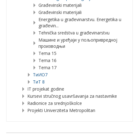
Građevinski materijali
Građevinski materijali
Energetika u građevinarstvu. Energetika u
građevin...
Tehnička sredstva u građevinarstvu
Машине и уређаји у пољопривредној
производњи
Tema 15
Tema 16
Tema 17
TиИО7
ТиТ 8
IT projekat godine
Kursevi stručnog usavršavanja za nastavnike
Radionice za srednjoškolce
Projekti Univerziteta Metropolitan