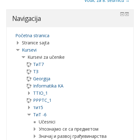
Vodič za 8. sedmicu →
Navigacija
Početna stranica
Stranice sajta
Kursevi
Kursevi za učenike
ТиТ7
ТЗ
Georgija
Informatika KA
TTIO_1
PPPTC_1
тит5
ТиТ -6
Učesnici
Упознајмо се са предметом
Значај и развој грађевинарства