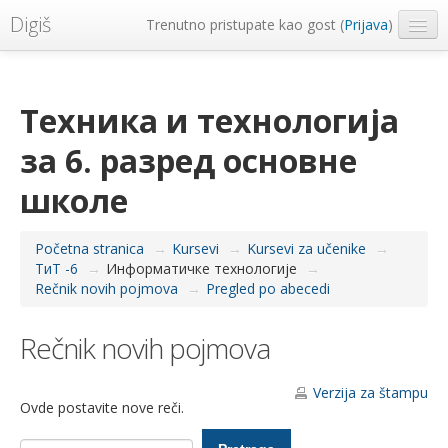
Digiš
Trenutno pristupate kao gost (
Prijava
)
Metropolitan Univerzitet
Srpski ‎(sr_lt)‎
Техника и технологија
за 6. разред основне
школе
Početna stranica
→
Kursevi
→
Kursevi za učenike
→
ТиТ -6
→
Информатичке технологије
→
Rečnik novih pojmova
→
Pregled po abecedi
Rečnik novih pojmova
Verzija za štampu
Ovde postavite nove reči.