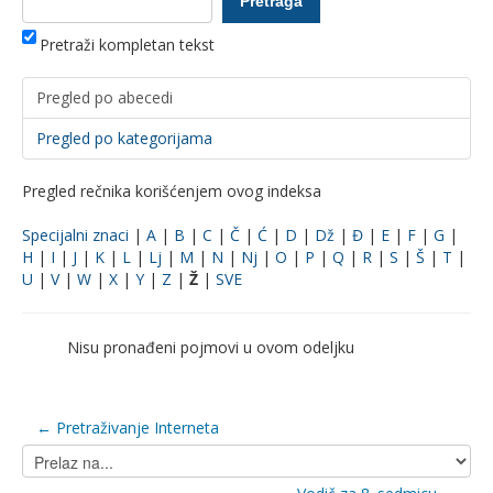
Pretraži kompletan tekst
Pregled po abecedi
Pregled po kategorijama
Pregled rečnika korišćenjem ovog indeksa
Specijalni znaci
|
A
|
B
|
C
|
Č
|
Ć
|
D
|
Dž
|
Đ
|
E
|
F
|
G
|
H
|
I
|
J
|
K
|
L
|
Lj
|
M
|
N
|
Nj
|
O
|
P
|
Q
|
R
|
S
|
Š
|
T
|
U
|
V
|
W
|
X
|
Y
|
Z
|
Ž
|
SVE
Nisu pronađeni pojmovi u ovom odeljku
← Pretraživanje Interneta
Prelaz
na...