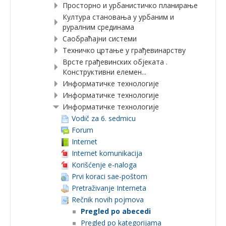
Просторно и урбанистичко планирање
Култура становања у урбаним и
руралним срединама
Саобраћајни системи
Техничко цртање у грађевинарству
Врсте грађевинских објеката .
Конструктивни елемен...
Информатичке технологије
Информатичке технологије
Информатичке технологије
Vodič za 6. sedmicu
Forum
Internet
Internet komunikacija
Korišćenje e-naloga
Prvi koraci sae-poštom
Pretraživanje Interneta
Rečnik novih pojmova
Pregled po abecedi
Pregled po kategorijama