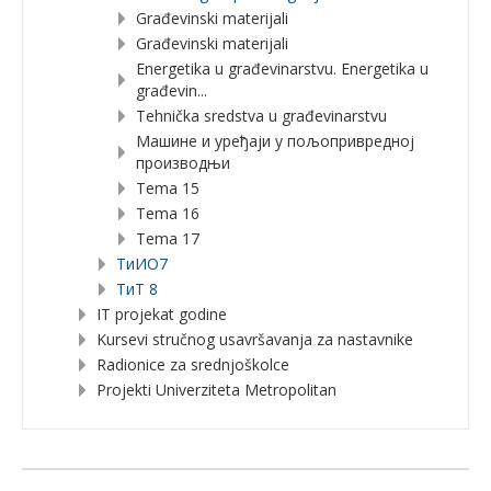
Građevinski materijali
Građevinski materijali
Energetika u građevinarstvu. Energetika u
građevin...
Tehnička sredstva u građevinarstvu
Машине и уређаји у пољопривредној
производњи
Tema 15
Tema 16
Tema 17
TиИО7
ТиТ 8
IT projekat godine
Kursevi stručnog usavršavanja za nastavnike
Radionice za srednjoškolce
Projekti Univerziteta Metropolitan