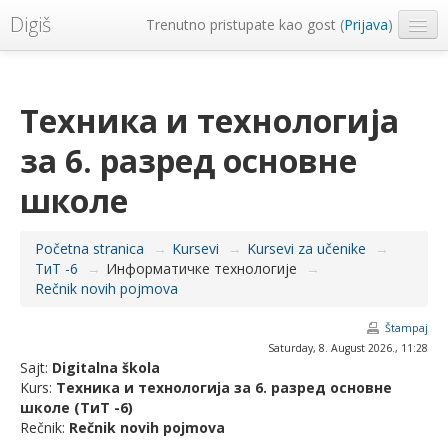
Digiš
Trenutno pristupate kao gost (
Prijava
)
Metropolitan Univerzitet
Srpski ‎(sr_lt)‎
Техника и технологија
за 6. разред основне
школе
Početna stranica
→
Kursevi
→
Kursevi za učenike
→
ТиТ -6
→
Информатичке технологије
→
Rečnik novih pojmova
Štampaj
Saturday, 8. August 2026., 11:28
Sajt:
Digitalna škola
Kurs:
Техника и технологија за 6. разред основне
школе (ТиТ -6)
Rečnik:
Rečnik novih pojmova