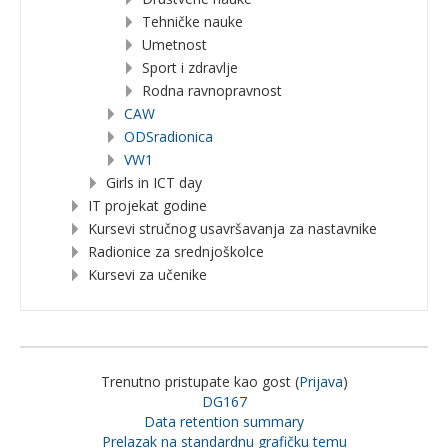
Tehničke nauke
Umetnost
Sport i zdravlje
Rodna ravnopravnost
CAW
ODSradionica
VW1
Girls in ICT day
IT projekat godine
Kursevi stručnog usavršavanja za nastavnike
Radionice za srednjoškolce
Kursevi za učenike
Trenutno pristupate kao gost (
Prijava
)
DG167
Data retention summary
Prelazak na standardnu grafičku temu