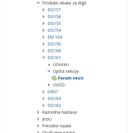
Produkti obuke za digiš
DG157
DG156
DG155
DG154
EM 104
DG150
DG168
DG167
Učesnici
Opšta sekcija
Forum vesti
UVOD
OR01
DG164
DG163
Razredna nastava
Jezici
Prirodne nauke
Društvene nauke