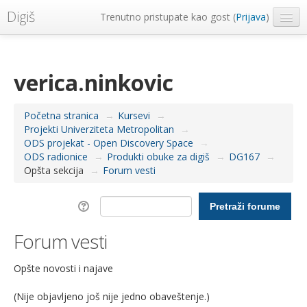
Digiš
Trenutno pristupate kao gost (
Prijava
)
Metropolitan Univerzitet
Srpski ‎(sr_lt)‎
verica.ninkovic
Početna stranica
→
Kursevi
→
Projekti Univerziteta Metropolitan
→
ODS projekat - Open Discovery Space
→
ODS radionice
→
Produkti obuke za digiš
→
DG167
→
Opšta sekcija
→
Forum vesti
Forum vesti
Opšte novosti i najave
(Nije objavljeno još nije jedno obaveštenje.)