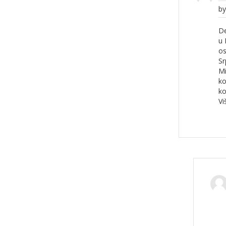
b
De
u 
os
Sr
Mi
ko
ko
Vi