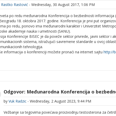
y
Rastko Rastović
- Wednesday, 30 August 2017, 1:06 PM
veta po redu međunarodna Konferencija o bezbednosti informacija (
Beogradu 18. oktobra 2017. godine. Konferencija je prvi put organiz
ma po redu, ponovo ima međunarodni karakter i Univerzitet Metropol
pske akademije nauka i umetnosti (SANU).
sija Konferencije BISEC je da poveže sektor privrede, javni sektor i 
munikacionih sistema, istražujući savremene standarde u ovoj oblasti
munikacionih tehnologija.
še informacija o konferenciji možete pronaći na internet sajtu
http://
b
Odgovor: Međunarodna Konferencija o bezbedno
by
Vuk Radzic
- Wednesday, 2 August 2023, 9:44 PM
Vežbanje sa tegovima povećava proizvodnju testosterona za četr