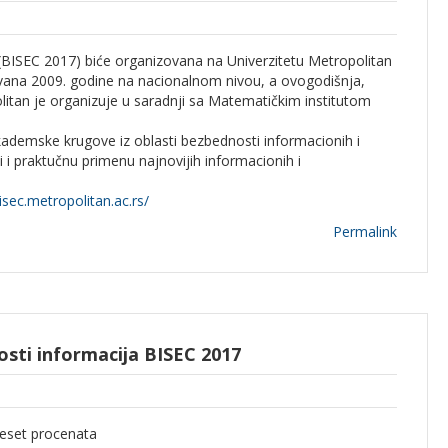
BISEC 2017) biće organizovana na Univerzitetu Metropolitan
ovana 2009. godine na nacionalnom nivou, a ovogodišnja,
itan je organizuje u saradnji sa Matematičkim institutom
akademske krugove iz oblasti bezbednosti informacionih i
 i praktučnu primenu najnovijih informacionih i
isec.metropolitan.ac.rs/
Permalink
sti informacija BISEC 2017
deset procenata