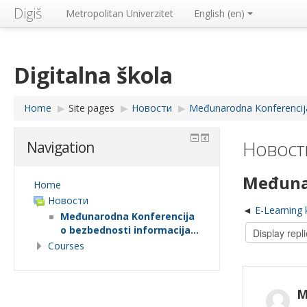
Digiš
Metropolitan Univerzitet
English ‎(en)‎
Digitalna škola
Home
▶︎
Site pages
▶︎
Новости
▶︎
Međunarodna Konferencija 
Новост
Navigation
Međunar
Home
Новости
E-Learning 
Međunarodna Konferencija
o bezbednosti informacija...
Courses
M