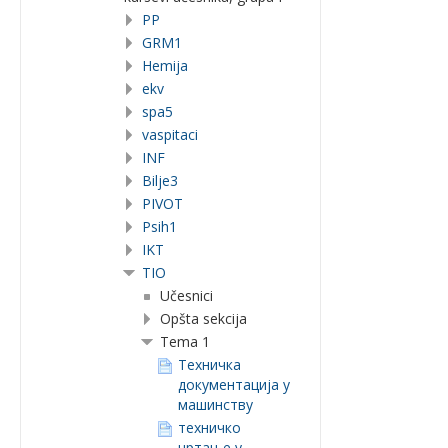
PP
GRM1
Hemija
ekv
spa5
vaspitaci
INF
Bilje3
PIVOT
Psih1
IKT
TIO
Učesnici
Opšta sekcija
Tema 1
Teхничка
документација у
машинству
техничко
цртање у