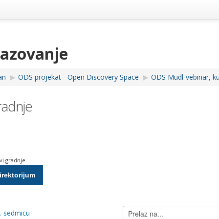
razovanje
an
▶︎
ODS projekat - Open Discovery Space
▶︎
ODS Mudl-vebinar, kur
gradnje
ovi gradnje
Prelaz
1. sedmicu