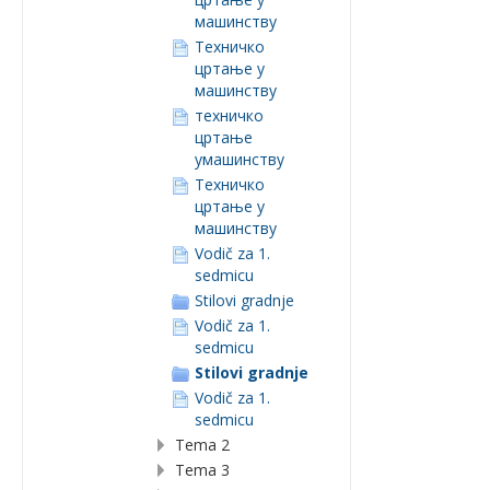
машинству
Техничко
цртање у
машинству
техничко
цртање
умашинству
Техничко
цртање у
машинству
Vodič za 1.
sedmicu
Stilovi gradnje
Vodič za 1.
sedmicu
Stilovi gradnje
Vodič za 1.
sedmicu
Tema 2
Tema 3