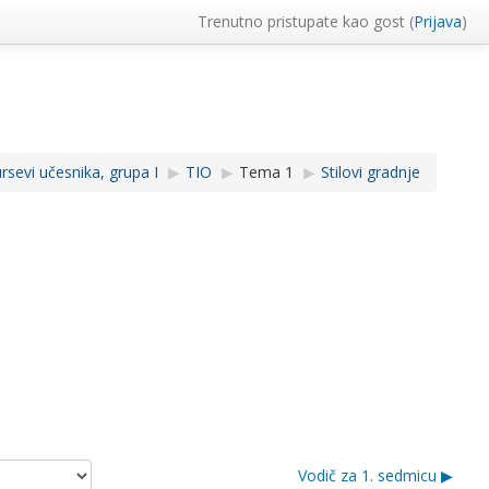
Trenutno pristupate kao gost (
Prijava
)
sevi učesnika, grupa I
▶︎
TIO
▶︎
Tema 1
▶︎
Stilovi gradnje
Vodič za 1. sedmicu ▶︎