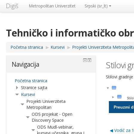
Digiš
Metropolitan Univerzitet
Srpski ‎(sr_lt)‎
Tehničko i informatičko ob
Početna stranica
▶︎
Kursevi
▶︎
Projekti Univerziteta Metropolit
Stilovi 
Navigacija
Stilovi gradnje
Početna stranica
Stranice sajta
Kursevi
Stil
Projekti Univerziteta
Metropolitan
ODS projekat - Open
Discovery Space
ODS Mudl-vebinar,
◀︎ Vodič za 
kursevi učesnika, grupa I