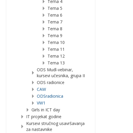
Tema 4
Tema 5
Tema 6
Tema 7
Tema 8
Tema 9
Tema 10
Tema 11
Tema 12
Tema 13
ODS Mudl-vebinar,
kursevi učesnika, grupa II
ODS radionice
CAW
ODSradionica
VW1
Girls in ICT day
IT projekat godine
Kursevi stručnog usavršavanja
za nastavnike