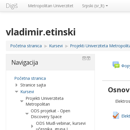
Digiš
Metropolitan Univerzitet
Srpski ‎(sr_lt)‎
vladimir.etinski
Početna stranica
▶︎
Kursevi
▶︎
Projekti Univerziteta Metropolit
Navigacija
Фор
Početna stranica
Stranice sajta
Osnov
Kursevi
Projekti Univerziteta
Elektros
Metropolitan
ODS projekat - Open
Elek
Discovery Space
ODS Mudl-vebinar, kursevi
učesnika, grupa I