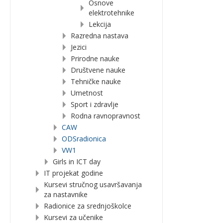
Osnove
elektrotehnike
Lekcija
Razredna nastava
Jezici
Prirodne nauke
Društvene nauke
Tehničke nauke
Umetnost
Sport i zdravlje
Rodna ravnopravnost
CAW
ODSradionica
VW1
Girls in ICT day
IT projekat godine
Kursevi stručnog usavršavanja
za nastavnike
Radionice za srednjoškolce
Kursevi za učenike