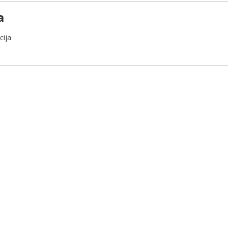
a
cija