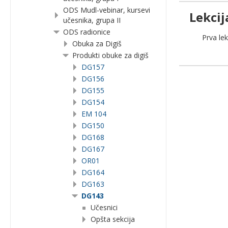
ODS Mudl-vebinar, kursevi
Lekcij
učesnika, grupa II
ODS radionice
Prva lek
Obuka za Digiš
Produkti obuke za digiš
DG157
DG156
DG155
DG154
EM 104
DG150
DG168
DG167
OR01
DG164
DG163
DG143
Učesnici
Opšta sekcija