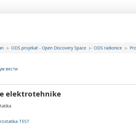
an
▶︎
ODS projekat - Open Discovery Space
▶︎
ODS radionice
▶︎
Pro
ум вести
e elektrotehnike
tatika
trostatika-TEST