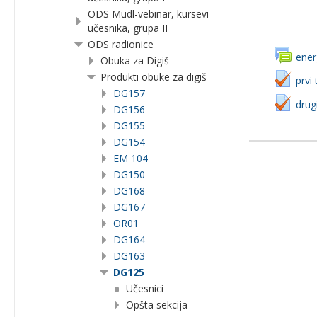
ODS Mudl-vebinar, kursevi
učesnika, grupa II
ODS radionice
ener
Obuka za Digiš
Produkti obuke za digiš
prvi
DG157
drug
DG156
DG155
DG154
EM 104
DG150
DG168
DG167
OR01
DG164
DG163
DG125
Učesnici
Opšta sekcija