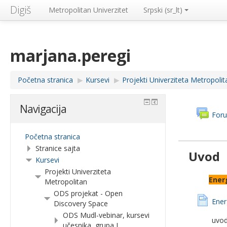
Digiš
Metropolitan Univerzitet
Srpski ‎(sr_lt)‎
marjana.peregi
Početna stranica
▶︎
Kursevi
▶︎
Projekti Univerziteta Metropolit
Navigacija
Foru
Početna stranica
Stranice sajta
Uvod
Kursevi
Projekti Univerziteta
Ener
Metropolitan
ODS projekat - Open
Ener
Discovery Space
ODS Mudl-vebinar, kursevi
uvod
učesnika, grupa I