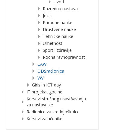
Uvod
Razredna nastava
Jezici
Prirodne nauke
Društvene nauke
Tehničke nauke
Umetnost
Sport i zdravlje
Rodna ravnopravnost
CAW
ODSradionica
VW1
Girls in ICT day
IT projekat godine
Kursevi stručnog usavršavanja
za nastavnike
Radionice za srednjoškolce
Kursevi za učenike