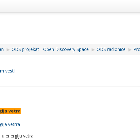
an
▶︎
ODS projekat - Open Discovery Space
▶︎
ODS radionice
▶︎
Pro
m vesti
gija vetra
gija vetrra
 u energiju vetra