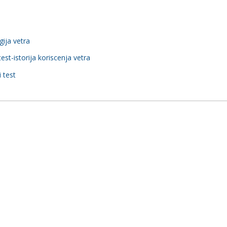
gija vetra
 test-istorija koriscenja vetra
i test