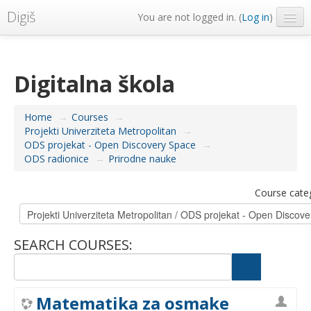
Digiš
You are not logged in. (
Log in
)
Metropolitan Univerzitet
English ‎(en)‎
Digitalna škola
Home
→
Courses
→
Projekti Univerziteta Metropolitan
→
ODS projekat - Open Discovery Space
→
ODS radionice
→
Prirodne nauke
Course cate
SEARCH COURSES:
Matematika za osmake