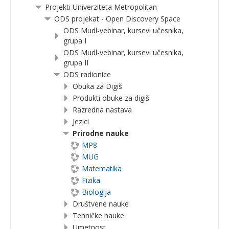
Projekti Univerziteta Metropolitan
ODS projekat - Open Discovery Space
ODS Mudl-vebinar, kursevi učesnika,
grupa I
ODS Mudl-vebinar, kursevi učesnika,
grupa II
ODS radionice
Obuka za Digiš
Produkti obuke za digiš
Razredna nastava
Jezici
Prirodne nauke
MP8
MUG
Matematika
Fizika
Biologija
Društvene nauke
Tehničke nauke
Umetnost