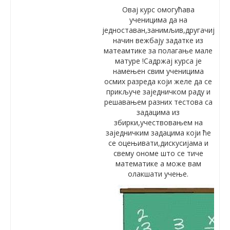
Овај курс омогућава
ученицима да на
једноставан,занимљив,другачији
начин вежбају задатке из
матеамтике за полагање мале
матуре !Садржај курса је
намењен свим ученицима
осмих разреда који желе да се
прикључе заједничком раду и
решавањем разних тестова са
задацима из
збирки,учествовањем на
заједничким задацима који ће
се оцењивати,дискусијама и
свему ономе што се тиче
математике а може вам
олакшати учење.