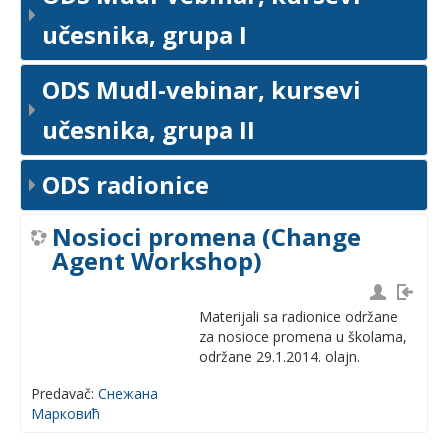
učesnika, grupa I
ODS Mudl-vebinar, kursevi
učesnika, grupa II
ODS radionice
Nosioci promena (Change
Agent Workshop)
Materijali sa radionice održane
za nosioce promena u školama,
održane 29.1.2014. olajn.
Predavač:
Снежана
Марковић