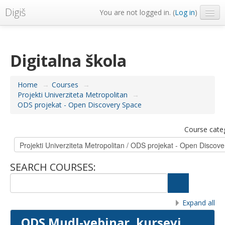
Digiš
You are not logged in. (
Log in
)
Metropolitan Univerzitet
English ‎(en)‎
Digitalna škola
Home
→
Courses
→
Projekti Univerziteta Metropolitan
→
ODS projekat - Open Discovery Space
Course cate
SEARCH COURSES:
Expand all
ODS Mudl-vebinar, kursevi