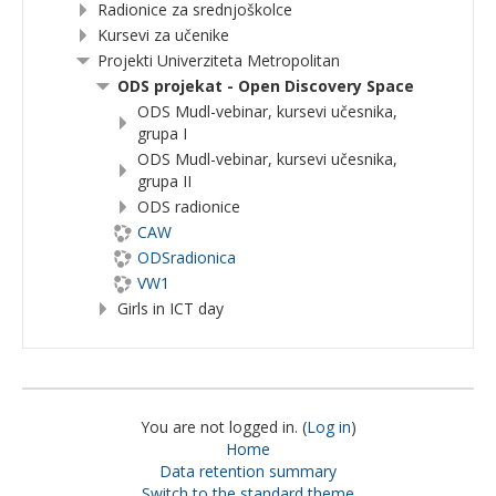
Radionice za srednjoškolce
Kursevi za učenike
Projekti Univerziteta Metropolitan
ODS projekat - Open Discovery Space
ODS Mudl-vebinar, kursevi učesnika,
grupa I
ODS Mudl-vebinar, kursevi učesnika,
grupa II
ODS radionice
CAW
ODSradionica
VW1
Girls in ICT day
You are not logged in. (
Log in
)
Home
Data retention summary
Switch to the standard theme